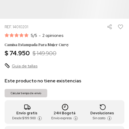
REF. 14010201
5
/
5
-
2
opiniones
Camisa Estampada Para Mujer Curvy
$ 74.950
$ 149.900
Guia de tallas
Este producto no tiene existencias
Calcular tiempo de envío
Envío gratis
24H Bogotá
Devoluciones
Desde
$ 199.900
Envío express
Sin costo
i
i
i