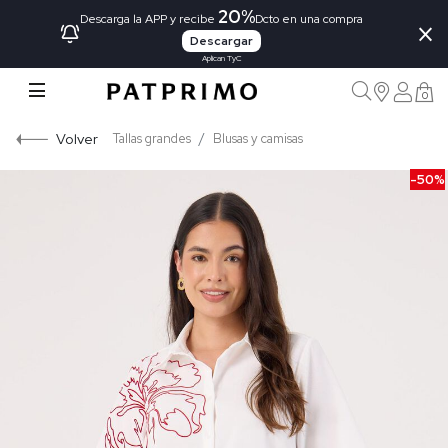
20%
×
Descarga la APP y recibe
Dcto en una compra
Descargar
Aplican TyC
0
Volver
Tallas grandes
Blusas y camisas
-50%