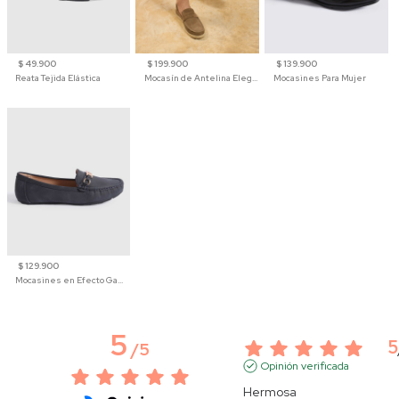
$ 49.900
$ 199.900
$ 139.900
Reata Tejida Elástica
Mocasín de Antelina Elegante con Suela de Contraste Para Hombre
Mocasines Para Mujer
$ 129.900
Mocasines en Efecto Gamuzado Para Mujer
5
5
/
5
Opinión verificada
Hermosa