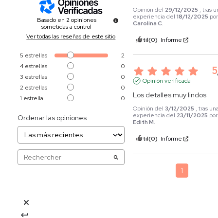
Opinión del
29/12/2025
, tras 
experiencia del
18/12/2025
po
Basado en
2
opiniones
Carolina C.
sometidas a control
Ver todas las reseñas de este sitio
Útil
(0)
Informe
5
estrellas
2
4
estrellas
0
5
3
estrellas
0
Opinión verificada
2
estrellas
0
Los detalles muy lindos
1
estrella
0
Opinión del
3/12/2025
, tras un
experiencia del
23/11/2025
por
Ordenar las opiniones
Edith M.
Útil
(0)
Informe
1