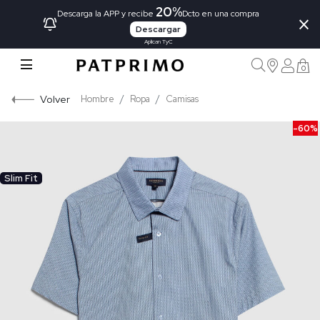
20%
×
Descarga la APP y recibe
Dcto en una compra
Descargar
Aplican TyC
0
Volver
Hombre
Ropa
Camisas
-60%
Slim Fit