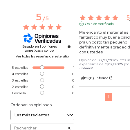
5
5
/
5
Opinión verificada
Me encantó el material es 
fantástico muy buena calid
pra un costo tan pequeño 
Basado en
1
opiniones
definitivamente agradecid
sometidas a control
con ustedes
Ver todas las reseñas de este sitio
Opinión del
22/12/2025
, tras u
experiencia del
11/12/2025
por
5
estrellas
1
Johan P.
4
estrellas
0
Útil
(0)
Informe
3
estrellas
0
2
estrellas
0
1
estrella
0
1
Ordenar las opiniones