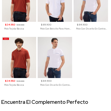
$ 34.950
$ 89.900
$ 84.900
$ 69.900
Polo Tejida Básica
Polo Con Bolsillo Para Hombre
Polo Con Diseño En Contraste
-50%
$ 34.950
$ 84.900
$ 69.900
Polo Tejida Básica
Polo Con Diseño En Contraste
Encuentra El Complemento Perfecto