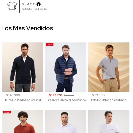
SLIM FIT
AJUSTE PERFECTO
Los Más Vendidos
-20%
$ 149.900
$ 127.920
$ 99.900
$ 159.900
Buzo De Punto Con Cremallera Para Hombre
Chaleco Unicolor Acolchado
Polo De Botones Contraste Para Hombre
-50%