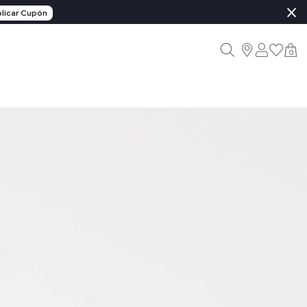
×
licar Cupón
0