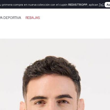
tu primera compra en nueva colección con el cupón
REGISTROPP
, aplican
TyC
Ap
PA DEPORTIVA
REBAJAS