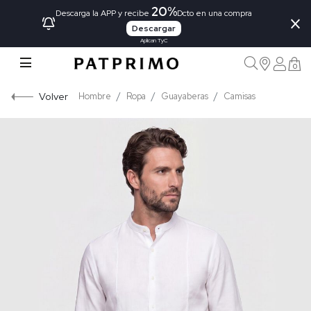
20%
×
Descarga la APP y recibe
Dcto en una compra
Descargar
Aplican TyC
0
Volver
Hombre
Ropa
Guayaberas
Camisas