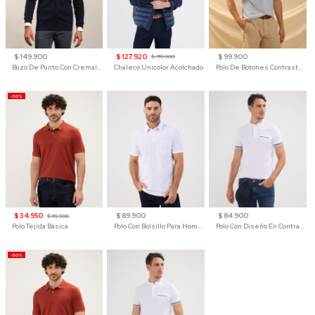
$ 149.900
$ 127.920
$ 99.900
$ 159.900
Buzo De Punto Con Cremallera Para Hombre
Chaleco Unicolor Acolchado
Polo De Botones Contraste Para Hombre
-50%
$ 34.950
$ 89.900
$ 84.900
$ 69.900
Polo Tejida Básica
Polo Con Bolsillo Para Hombre
Polo Con Diseño En Contraste
-50%