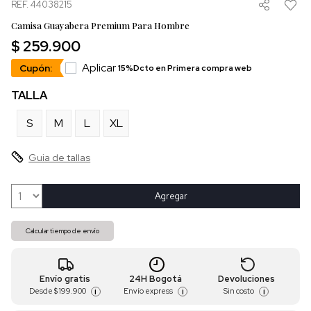
REF. 44038215
Camisa Guayabera Premium Para Hombre
$ 259.900
Aplicar
Cupón:
15%Dcto en Primera compra web
TALLA
S
M
L
XL
Guia de tallas
Agregar
Calcular tiempo de envío
Envío gratis
24H Bogotá
Devoluciones
Desde
$ 199.900
Envío express
Sin costo
i
i
i