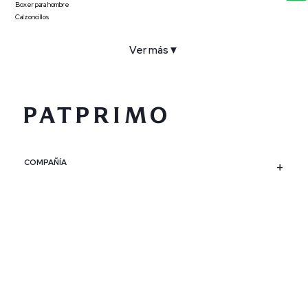
Boxer para hombre
Calzoncillos
Ver más
▼
COMPAÑÍA
SERVICIO AL CLIENTE
POLÍTICAS
CONTACTO