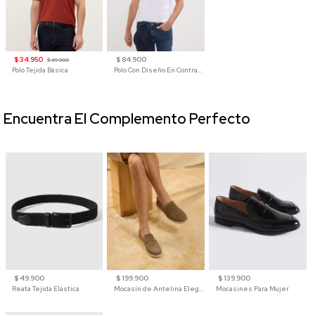
$ 34.950
$ 84.900
$ 69.900
Polo Tejida Básica
Polo Con Diseño En Contraste
Encuentra El Complemento Perfecto
$ 49.900
$ 199.900
$ 139.900
Reata Tejida Elástica
Mocasín de Antelina Elegante con Suela de Contraste Para Hombre
Mocasines Para Mujer