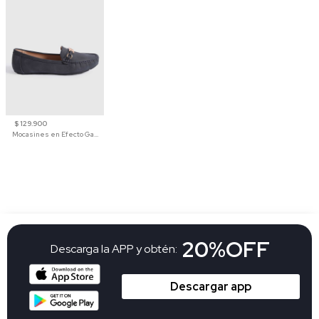
$ 129.900
Mocasines en Efecto Gamuzado Para Mujer
20%OFF
Descarga la APP y obtén:
Descargar app