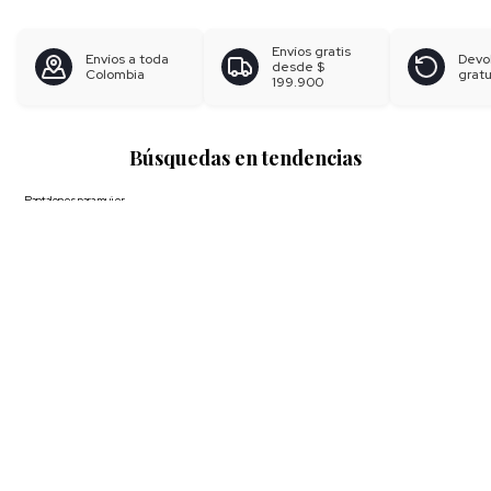
Envíos gratis
Envíos a toda
Devo
desde
$
Colombia
gratu
199.900
Búsquedas en tendencias
Pantalones para mujer
Blusas para mujer
Polos para hombre
Boxer para hombre
Calzoncillos
Ver más
▼