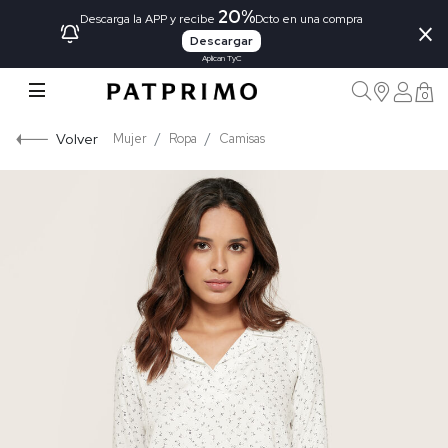
20%
×
Descarga la APP y recibe
Dcto en una compra
Descargar
Aplican TyC
0
Volver
Mujer
Ropa
Camisas