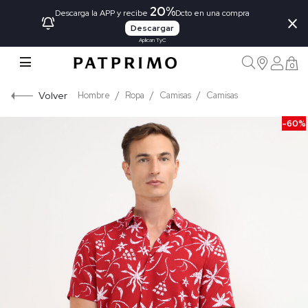
20%
×
Descarga la APP y recibe
Dcto en una compra
Descargar
Aplican TyC
0
Volver
Hombre
Ropa
Camisas
Camisas
-60%