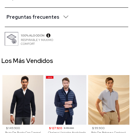
Preguntas frecuentes
100% ALGODÓN
RESPIRABLE Y MAXIMO
COMFORT
Los Más Vendidos
-20%
$ 149.900
$ 127.920
$ 99.900
$ 159.900
Buzo De Punto Con Cremallera Para Hombre
Chaleco Unicolor Acolchado
Polo De Botones Contraste Para Hombre