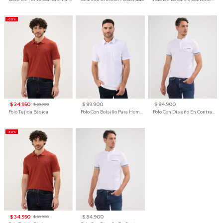
-50%
$ 34.950
$ 89.900
$ 84.900
$ 69.900
Polo Tejida Básica
Polo Con Bolsillo Para Hombre
Polo Con Diseño En Contraste
-50%
$ 34.950
$ 84.900
$ 69.900