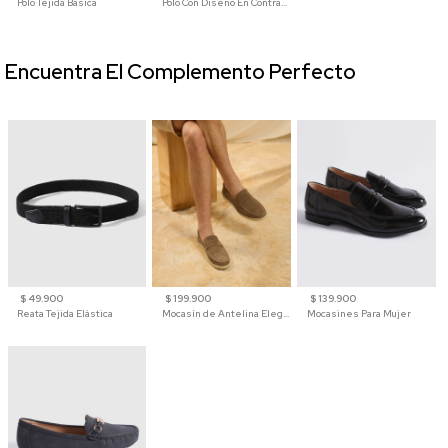
Polo Tejida Básica
Polo Con Diseño En Contraste
Encuentra El Complemento Perfecto
$ 49.900
$ 199.900
$ 139.900
Reata Tejida Elástica
Mocasín de Antelina Elegante con Suela de Contraste Para Hombre
Mocasines Para Mujer