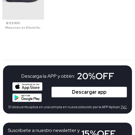
$ 129.900
Mocasines en Efecto Gamuzado Para Mujer
20%OFF
Descarga la APP y obtén:
Descargar app
El descuento aplica en una compra en nueva colección por la APP Aplican
TyC
Suscribete a nuestro newsletter y
15%OFF