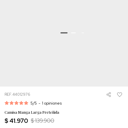
REF. 44012976
5
/
5
-
1
opiniones
Camisa Manga Larga Preteñida
$ 41.970
$ 139.900