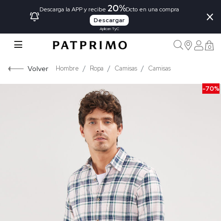
20%
×
Descarga la APP y recibe
Dcto en una compra
Descargar
Aplican TyC
0
Volver
Hombre
Ropa
Camisas
Camisas
-70%