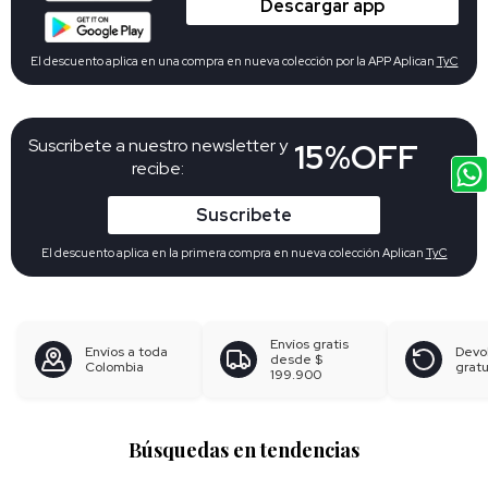
Descargar app
El descuento aplica en una compra en nueva colección por la APP Aplican
TyC
Suscribete a nuestro newsletter y
15%OFF
recibe:
Suscribete
El descuento aplica en la primera compra en nueva colección Aplican
TyC
Envíos gratis
Envíos a toda
Devo
desde
$
Colombia
gratu
199.900
Búsquedas en tendencias