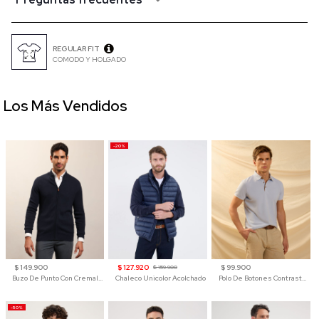
REGULAR FIT
COMODO Y HOLGADO
Los Más Vendidos
-20%
$ 149.900
$ 127.920
$ 99.900
$ 159.900
Buzo De Punto Con Cremallera Para Hombre
Chaleco Unicolor Acolchado
Polo De Botones Contraste Para Hombre
-50%