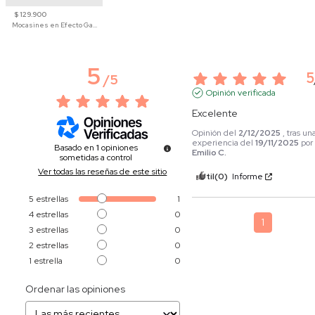
$ 129.900
Mocasines en Efecto Gamuzado Para Mujer
5
5
/
5
Opinión verificada
Excelente
Opinión del
2/12/2025
, tras un
experiencia del
19/11/2025
por
Basado en
1
opiniones
Emilio C.
sometidas a control
Ver todas las reseñas de este sitio
Útil
(0)
Informe
5
estrellas
1
4
estrellas
0
1
3
estrellas
0
2
estrellas
0
1
estrella
0
Ordenar las opiniones