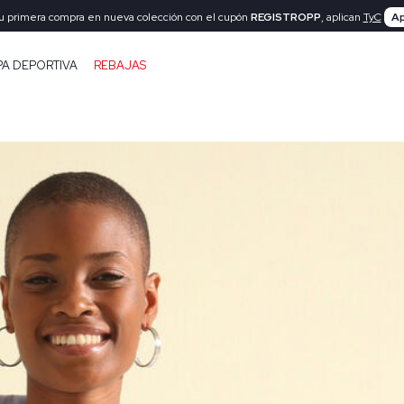
tu primera compra en nueva colección con el cupón
REGISTROPP
, aplican
TyC
Ap
PA DEPORTIVA
REBAJAS