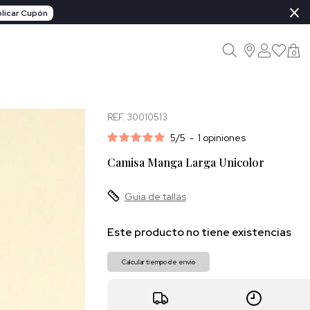
×
licar Cupón
0
REF. 30010513
5
/
5
-
1
opiniones
Camisa Manga Larga Unicolor
Guia de tallas
Este producto no tiene existencias
Calcular tiempo de envío