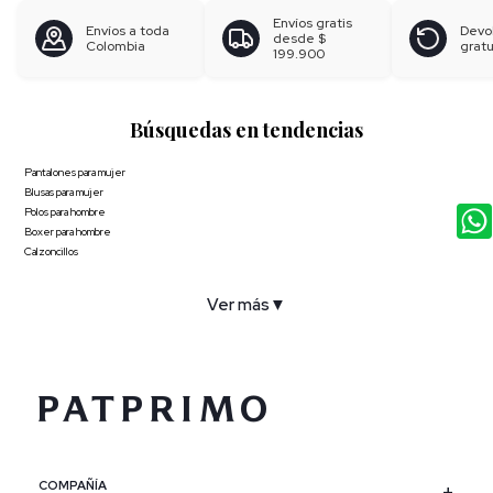
Envíos gratis
Envíos a toda
Devo
desde
$
Colombia
gratu
199.900
Búsquedas en tendencias
Pantalones para mujer
Blusas para mujer
Polos para hombre
Boxer para hombre
Calzoncillos
Ver más
▼
COMPAÑÍA