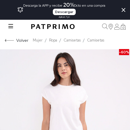
20%
×
Descarga la APP y recibe
Dcto en una compra
Descargar
Aplican TyC
0
Volver
Mujer
Ropa
Camisetas
Camisetas
-60%