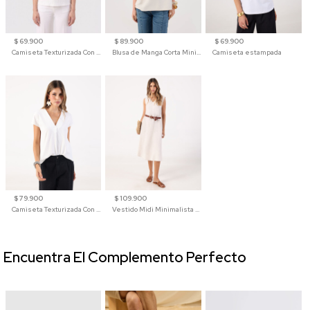
$ 69.900
$ 89.900
$ 69.900
Camiseta Texturizada Con Hombro Caído Para Mujer
Blusa de Manga Corta Minimalista para Mujer
Camiseta estampada
$ 79.900
$ 109.900
Camiseta Texturizada Con Cuello En V Para Mujer
Vestido Midi Minimalista De Silueta Amplia
Encuentra El Complemento Perfecto