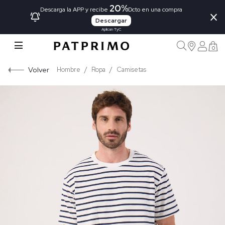
20%
×
Descarga la APP y recibe
Dcto en una compra
Descargar
Aplican TyC
0
Volver
Hombre
Ropa
Camisetas