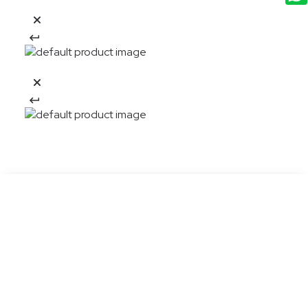
20%OFF
Descarga la APP y obtén:
Descargar app
El descuento aplica en una compra en nueva colección por la APP Aplican
TyC