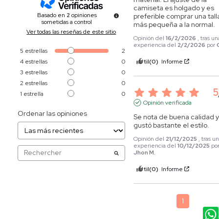
camiseta es holgado y es 
Basado en
2
opiniones
preferible comprar una talla
sometidas a control
más pequeña a la normal.
Ver todas las reseñas de este sitio
Opinión del
16/2/2026
, tras un
experiencia del
2/2/2026
por
5
estrellas
2
4
estrellas
0
Útil
(0)
Informe
3
estrellas
0
2
estrellas
0
5
1
estrella
0
Opinión verificada
Ordenar las opiniones
Se nota de buena calidad y
gustó bastante el estilo.
Opinión del
21/12/2025
, tras u
experiencia del
10/12/2025
po
Jhon M.
Útil
(0)
Informe
1