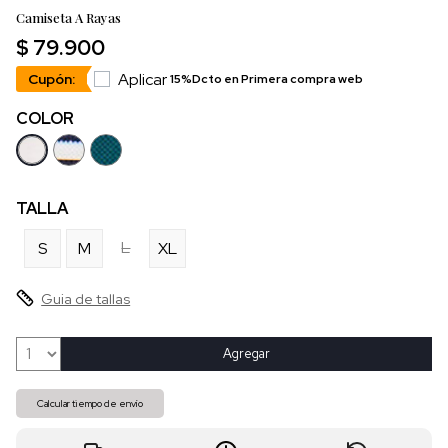
Camiseta A Rayas
$ 79.900
Aplicar
Cupón:
15%Dcto en Primera compra web
COLOR
TALLA
L
S
M
XL
Guia de tallas
Agregar
Calcular tiempo de envío