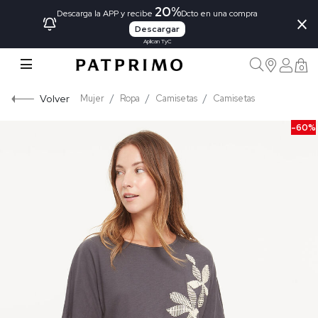
20%
×
Descarga la APP y recibe
Dcto en una compra
Descargar
Aplican TyC
0
Volver
Mujer
Ropa
Camisetas
Camisetas
-60%