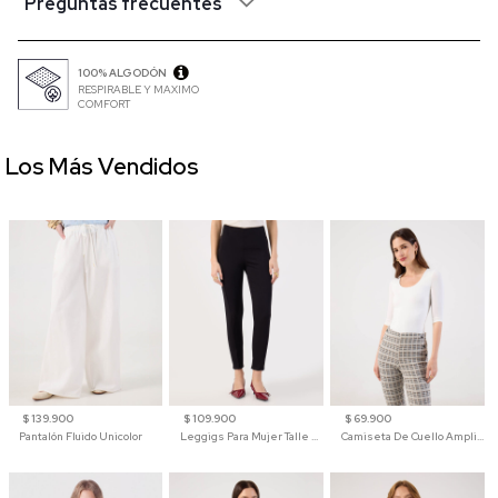
Preguntas frecuentes
100% ALGODÓN
RESPIRABLE Y MAXIMO
COMFORT
Los Más Vendidos
$ 139.900
$ 109.900
$ 69.900
Pantalón Fluido Unicolor
Leggigs Para Mujer Talle Alto Liso
Camiseta De Cuello Amplio Y Manga 3/4 Para Mujer