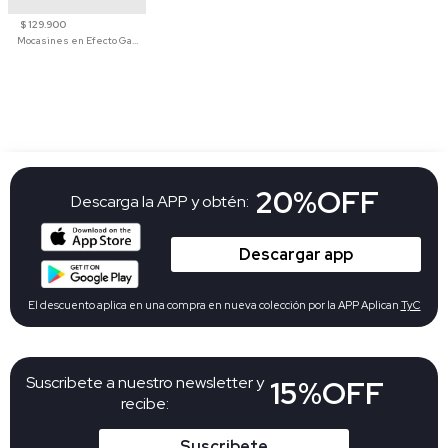
$ 129.900
Mocasines en Efecto Gamuzado Para Mujer
20%OFF
Descarga la APP y obtén:
Descargar app
El descuento aplica en una compra en nueva colección por la APP Aplican
TyC
Suscribete a nuestro newsletter y
15%OFF
recibe:
Suscribete