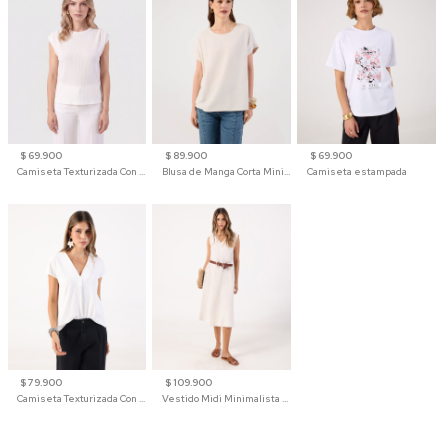
$ 69.900
$ 89.900
$ 69.900
Camiseta Texturizada Con Hombro Caído Para Mujer
Blusa de Manga Corta Minimalista para Mujer
Camiseta estampada
$ 79.900
$ 109.900
Camiseta Texturizada Con Cuello En V Para Mujer
Vestido Midi Minimalista De Silueta Amplia