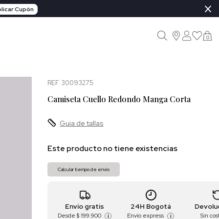
×
licar Cupón
0
REF. 30093275
Camiseta Cuello Redondo Manga Corta
Guia de tallas
Este producto no tiene existencias
Calcular tiempo de envío
Envío gratis
24H Bogotá
Devolu
Desde
$ 199.900
Envío express
Sin cos
i
i