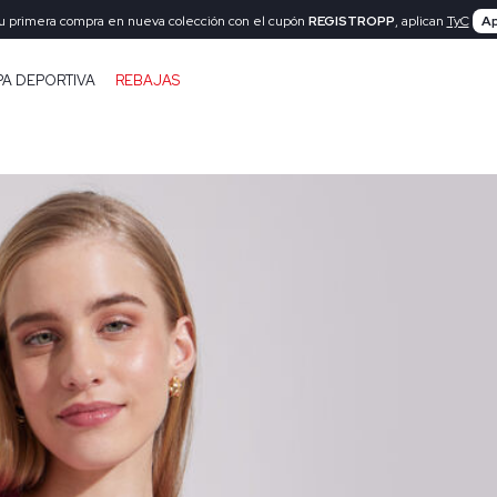
tu primera compra en nueva colección con el cupón
REGISTROPP
, aplican
TyC
Ap
PA DEPORTIVA
REBAJAS