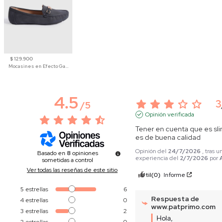
$ 129.900
Mocasines en Efecto Gamuzado Para Mujer
4.5
3
/
5
Opinión verificada
Tener en cuenta que es slim 
es de buena calidad
Opinión del
24/7/2026
, tras u
Basado en
8
opiniones
experiencia del
2/7/2026
por
sometidas a control
Ver todas las reseñas de este sitio
Útil
(0)
Informe
5
estrellas
6
Respuesta de
4
estrellas
0
www.patprimo.com
3
estrellas
2
Hola, 
2
estrellas
0