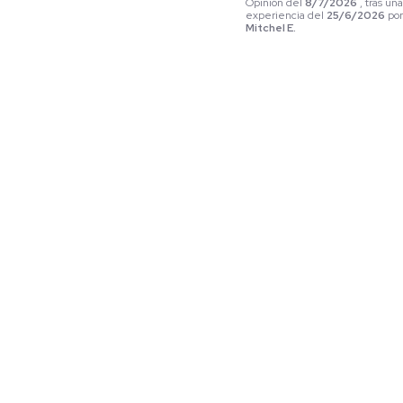
Opinión del
8/7/2026
, tras un
experiencia del
25/6/2026
po
Mitchel E.
Útil
(0)
Informe
3
Opinión verificada
Ajusta muy bien, y por el pr
opino que el producto es 
bastante recomendable.
Opinión del
12/6/2026
, tras un
experiencia del
27/5/2026
po
Útil
(0)
Informe
Respuesta de
www.patprimo.com
Hola, 
agradecemos tu 
comentario sobre 
el producto. Si 
tienes alguna 