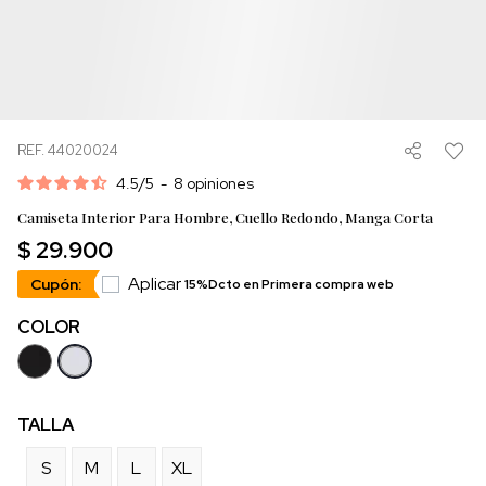
REF. 44020024
4.5
/
5
-
8
opiniones
Camiseta Interior Para Hombre, Cuello Redondo, Manga Corta
$ 29.900
Aplicar
Cupón:
15%Dcto en Primera compra web
COLOR
TALLA
S
M
L
XL