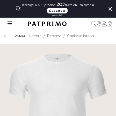
20%
×
Descarga la APP y recibe
Dcto en una compra
Descargar
Aplican TyC
0
Volver
Hombre
Descanso
Camisetas interior