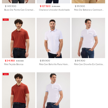
$ 149.900
$ 127.920
$ 99.900
$ 159.900
Buzo De Punto Con Cremallera Para Hombre
Chaleco Unicolor Acolchado
Polo De Botones Contraste Para Hombre
-50%
$ 34.950
$ 89.900
$ 84.900
$ 69.900
Polo Tejida Básica
Polo Con Bolsillo Para Hombre
Polo Con Diseño En Contraste
-50%