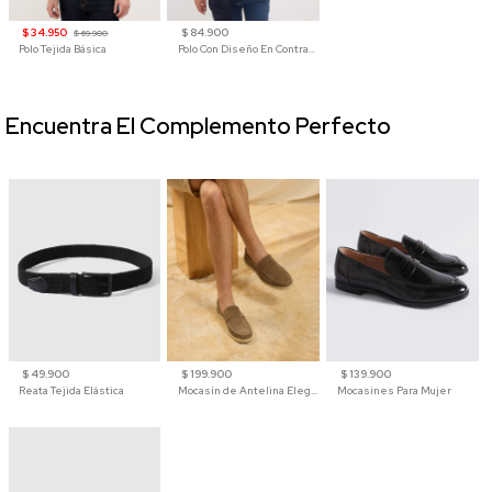
$ 34.950
$ 84.900
$ 69.900
Polo Tejida Básica
Polo Con Diseño En Contraste
Encuentra El Complemento Perfecto
$ 49.900
$ 199.900
$ 139.900
Reata Tejida Elástica
Mocasín de Antelina Elegante con Suela de Contraste Para Hombre
Mocasines Para Mujer