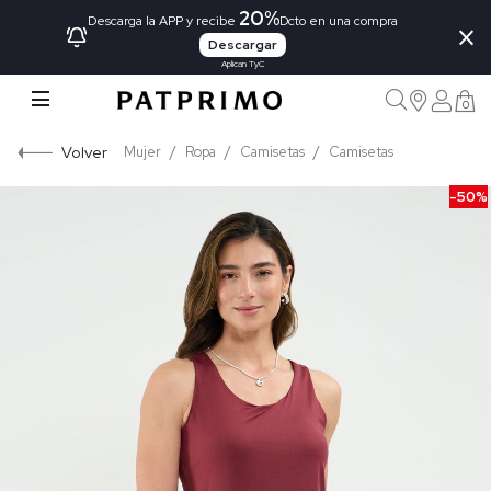
20%
×
Descarga la APP y recibe
Dcto en una compra
Descargar
Aplican TyC
0
Volver
Mujer
Ropa
Camisetas
Camisetas
-50%