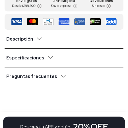
Envío gratis
24H Bogotá
Devoluciones
Desde
$ 199.900
Envío express
Sin costo
i
i
i
Descripción
Especificaciones
Preguntas frecuentes
20%OFF
Descarga la APP y obtén: