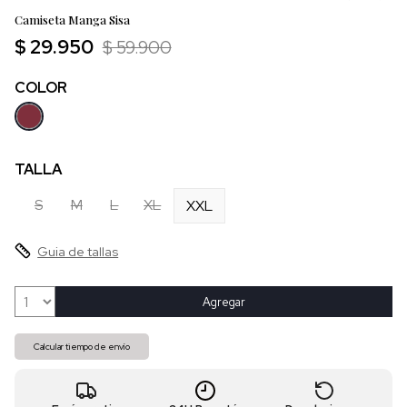
Camiseta Manga Sisa
$ 29.950
$ 59.900
COLOR
TALLA
S
M
L
XL
XXL
Guia de tallas
Agregar
Calcular tiempo de envío