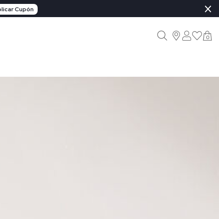
×
licar Cupón
0