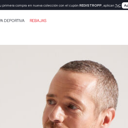
tu primera compra en nueva colección con el cupón
REGISTROPP
, aplican
TyC
Ap
PA DEPORTIVA
REBAJAS