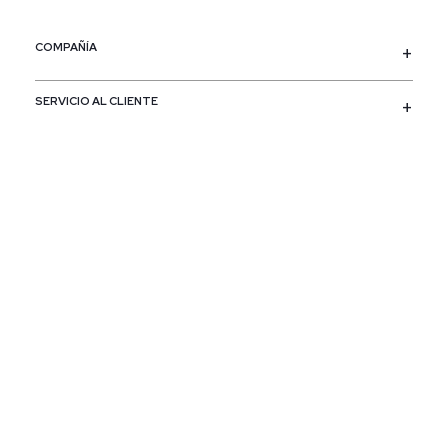
COMPAÑÍA
SERVICIO AL CLIENTE
POLÍTICAS
CONTACTO
SIGUENOS
PAÍS / REGIÓN
Colombia