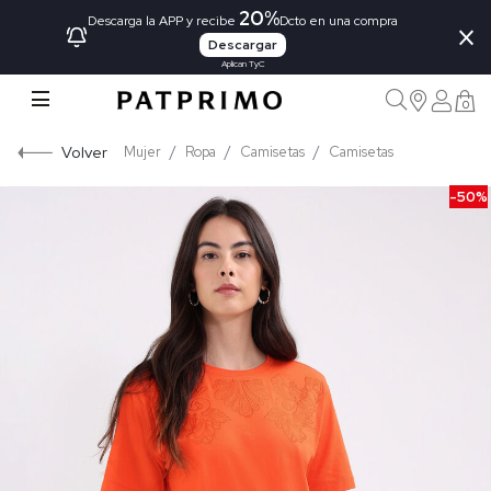
20%
×
Descarga la APP y recibe
Dcto en una compra
Descargar
Aplican TyC
0
Volver
Mujer
Ropa
Camisetas
Camisetas
-50%