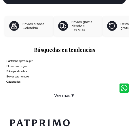
Envíos gratis
Envíos a toda
Devo
desde
$
Colombia
gratu
199.900
Búsquedas en tendencias
Pantalones para mujer
Blusas para mujer
Polos para hombre
Boxer para hombre
Calzoncillos
Ver más
▼