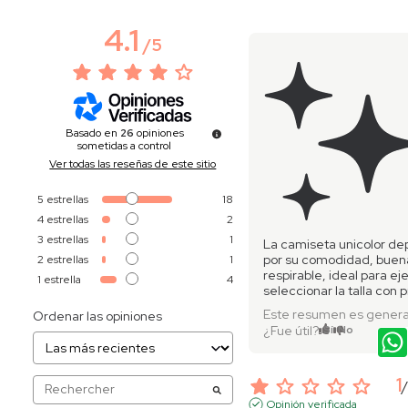
4.1
/
5
Basado en
26
opiniones
sometidas a control
Ver todas las reseñas de este sitio
5
estrellas
18
4
estrellas
2
3
estrellas
1
La camiseta unicolor de
por su comodidad, buena
2
estrellas
1
respirable, ideal para ej
1
estrella
4
seleccionar la talla con 
Este resumen es genera
Ordenar las opiniones
¿Fue útil?
Sí
No
1
Opinión verificada