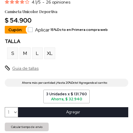
4.1
/
5
-
26
opiniones
Camiseta Unicolor Deportiva
$ 54.900
Aplicar
Cupón:
15%Dcto en Primera compra web
TALLA
S
M
L
XL
Guia de tallas
3 Unidades x $ 131.760
Ahorra, $ 32.940
Agregar
Calcular tiempo de envío