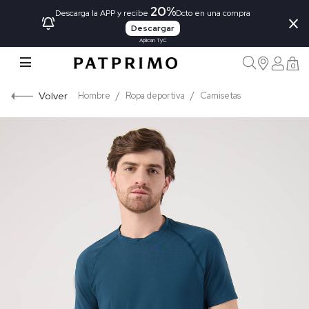
20%
×
Descarga la APP y recibe
Dcto en una compra
Descargar
Aplican TyC
0
Volver
Hombre
Ropa deportiva
Camisetas