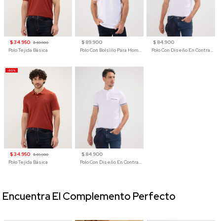
$ 34.950
$ 89.900
$ 84.900
$ 69.900
Polo Tejida Básica
Polo Con Bolsillo Para Hombre
Polo Con Diseño En Contraste
-50%
$ 34.950
$ 84.900
$ 69.900
Polo Tejida Básica
Polo Con Diseño En Contraste
Encuentra El Complemento Perfecto