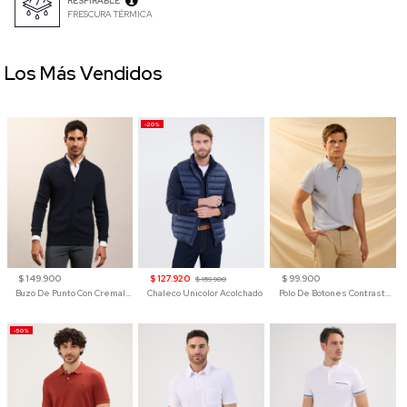
RESPIRABLE
FRESCURA TÉRMICA
Los Más Vendidos
-20%
$ 149.900
$ 127.920
$ 99.900
$ 159.900
Buzo De Punto Con Cremallera Para Hombre
Chaleco Unicolor Acolchado
Polo De Botones Contraste Para Hombre
-50%