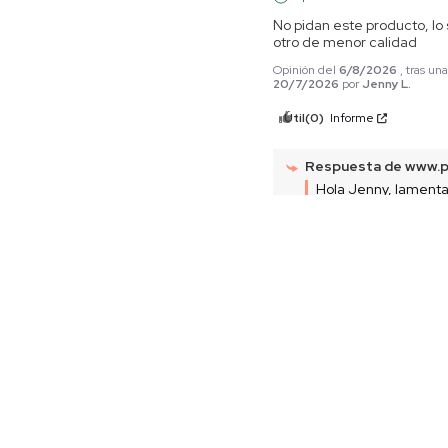
No pidan este producto, lo s
otro de menor calidad
Opinión del
6/8/2026
, tras un
20/7/2026
por
Jenny L.
Útil
(0)
Informe
Respuesta de
www.p
Hola Jenny, lament
hayan ocurrido probl
producto. Te hemos e
de devoluciones en
encontrarás la infor
necesaria para reali
automática el proce
devolución de la pre
Agradecemos tu com
que nos ayuda a mejo
Equipo servicio al cl