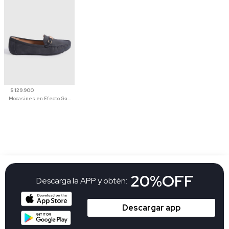
$ 129.900
Mocasines en Efecto Gamuzado Para Mujer
20%OFF
Descarga la APP y obtén:
Descargar app