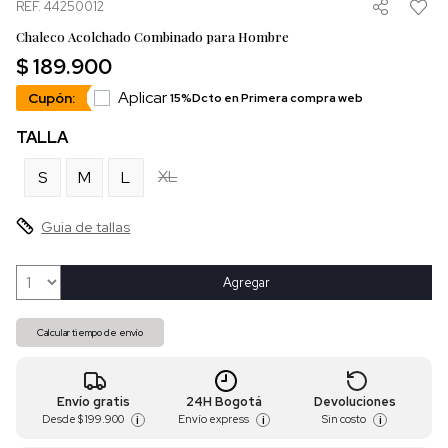
REF. 44250012
Chaleco Acolchado Combinado para Hombre
$ 189.900
Aplicar
Cupón:
15%Dcto en Primera compra web
TALLA
XL
S
M
L
Guia de tallas
Agregar
Calcular tiempo de envío
Envío gratis
24H Bogotá
Devoluciones
Desde
$ 199.900
Envío express
Sin costo
i
i
i