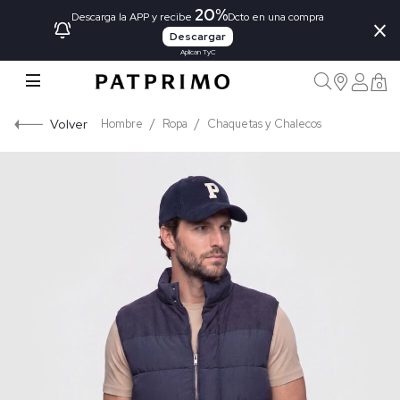
20%
×
Descarga la APP y recibe
Dcto en una compra
Descargar
Aplican TyC
0
Volver
Hombre
Ropa
Chaquetas y Chalecos