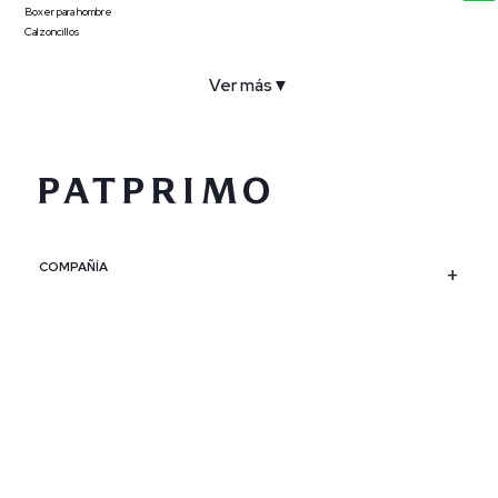
Boxer para hombre
Calzoncillos
Ver más
▼
COMPAÑÍA
SERVICIO AL CLIENTE
POLÍTICAS
CONTACTO