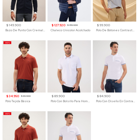
$ 149.900
$ 127.920
$ 99.900
$ 159.900
Buzo De Punto Con Cremallera Para Hombre
Chaleco Unicolor Acolchado
Polo De Botones Contraste Para Hombre
-50%
$ 34.950
$ 89.900
$ 84.900
$ 69.900
Polo Tejida Básica
Polo Con Bolsillo Para Hombre
Polo Con Diseño En Contraste
-50%