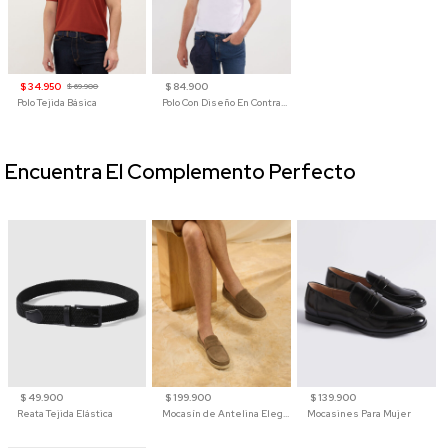
$ 34.950
$ 84.900
$ 69.900
Polo Tejida Básica
Polo Con Diseño En Contraste
Encuentra El Complemento Perfecto
$ 49.900
$ 199.900
$ 139.900
Reata Tejida Elástica
Mocasín de Antelina Elegante con Suela de Contraste Para Hombre
Mocasines Para Mujer