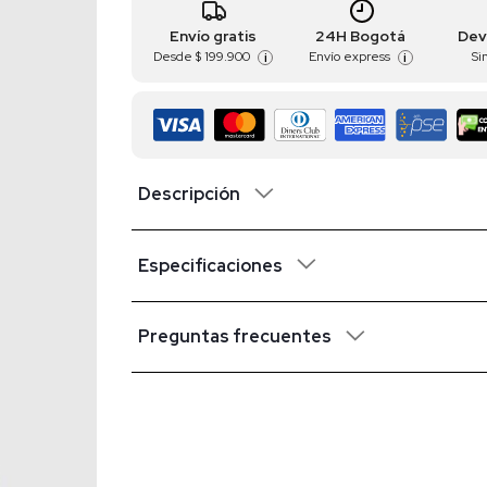
Envío gratis
24H Bogotá
Dev
Desde
$ 199.900
Envío express
Si
i
i
Descripción
Especificaciones
Preguntas frecuentes