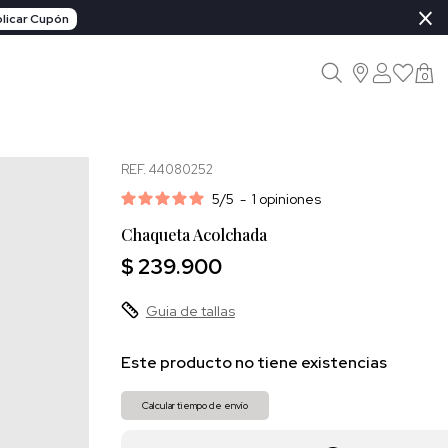
×
licar Cupón
0
REF. 44080252
5
/
5
-
1
opiniones
Chaqueta Acolchada
$ 239.900
Guia de tallas
Este producto no tiene existencias
Calcular tiempo de envío