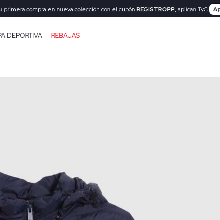
tu primera compra en nueva colección con el cupón
REGISTROPP
, aplican
TyC
Ap
PA DEPORTIVA
REBAJAS