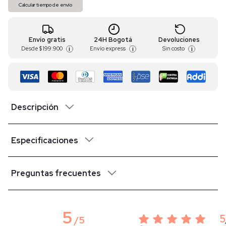
Calcular tiempo de envío
Envío gratis
24H Bogotá
Devoluciones
Desde
$ 199.900
Envío express
Sin costo
i
i
i
Descripción
Especificaciones
Preguntas frecuentes
5
5
/
5