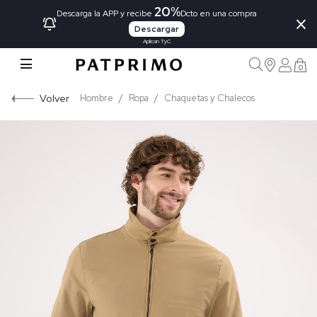
20%
×
Descarga la APP y recibe
Dcto en una compra
Descargar
Aplican TyC
0
Volver
Hombre
Ropa
Chaquetas y Chalecos