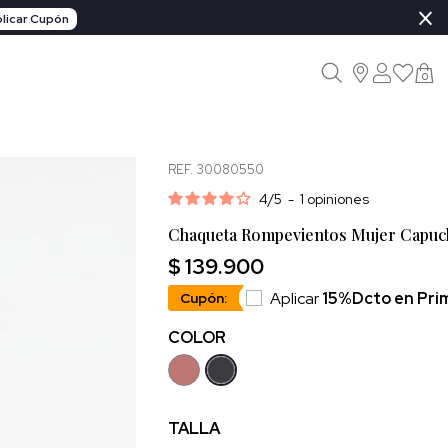
×
licar Cupón
0
REF. 30080550
4
/
5
-
1
opiniones
Chaqueta Rompevientos Mujer Capuch
$ 139.900
Aplicar
15%Dcto en Pri
Cupón:
COLOR
TALLA