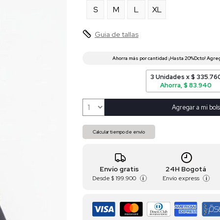
S
M
L
XL
Guia de tallas
3 Unidades x $ 335.76
Ahorra, $ 83.940
Agregar a mi bols
Calcular tiempo de envío
Envío gratis
24H Bogotá
Desde
$ 199.900
Envío express
i
i