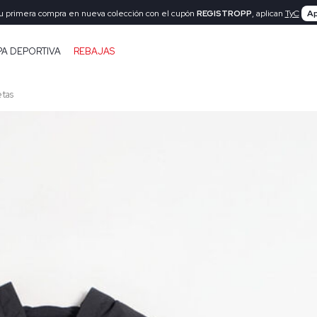
tu primera compra en nueva colección con el cupón
REGISTROPP
, aplican
TyC
Ap
PA DEPORTIVA
REBAJAS
tas