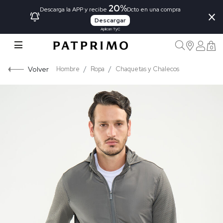
20%
×
Descarga la APP y recibe
Dcto en una compra
Descargar
Aplican TyC
0
Volver
Hombre
Ropa
Chaquetas y Chalecos