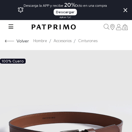
20%
×
Descarga la APP y recibe
Dcto en una compra
Descargar
Aplican TyC
0
Volver
Hombre
Accesorios
Cinturones
100% Cuero