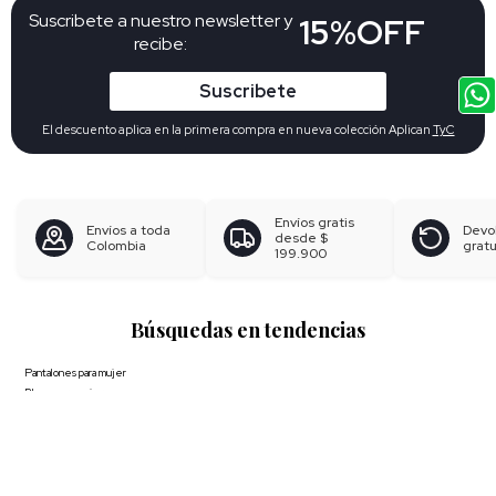
Suscribete a nuestro newsletter y
15%OFF
recibe:
Suscribete
El descuento aplica en la primera compra en nueva colección Aplican
TyC
Envíos gratis
Envíos a toda
Devo
desde
$
Colombia
gratu
199.900
Búsquedas en tendencias
Pantalones para mujer
Blusas para mujer
Polos para hombre
Boxer para hombre
Calzoncillos