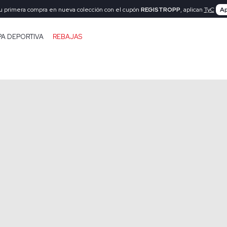
tu primera compra en nueva colección con el cupón
REGISTROPP
, aplican
TyC
Ap
PA DEPORTIVA
REBAJAS