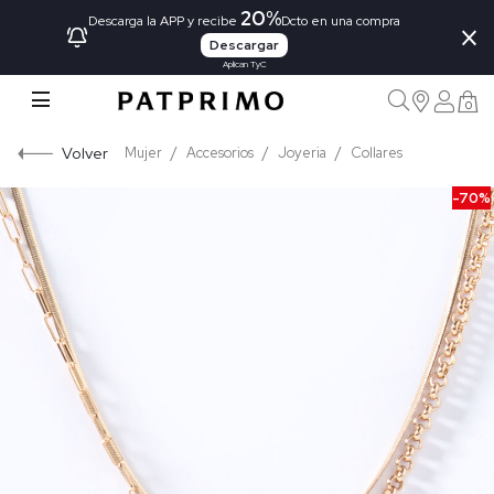
20%
×
Descarga la APP y recibe
Dcto en una compra
Descargar
Aplican TyC
0
Volver
Mujer
Accesorios
Joyeria
Collares
-70%