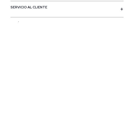
SERVICIO AL CLIENTE
POLÍTICAS
CONTACTO
SIGUENOS
PAÍS / REGIÓN
Colombia