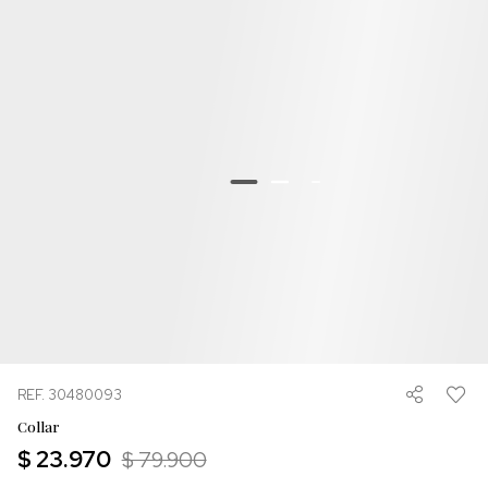
REF. 30480093
Collar
$ 23.970
$ 79.900