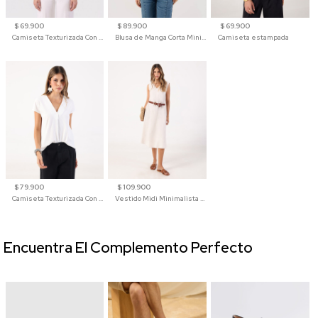
$ 69.900
$ 89.900
$ 69.900
Camiseta Texturizada Con Hombro Caído Para Mujer
Blusa de Manga Corta Minimalista para Mujer
Camiseta estampada
$ 79.900
$ 109.900
Camiseta Texturizada Con Cuello En V Para Mujer
Vestido Midi Minimalista De Silueta Amplia
Encuentra El Complemento Perfecto