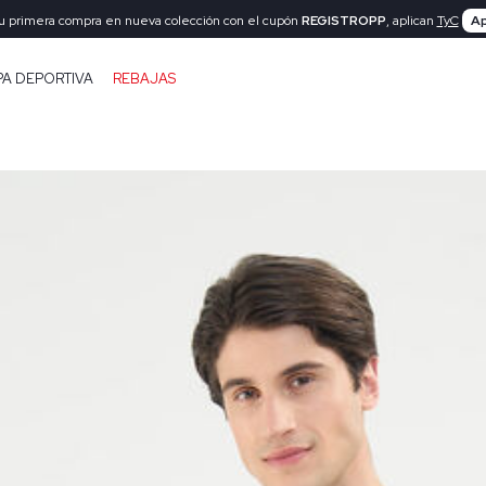
tu primera compra en nueva colección con el cupón
REGISTROPP
, aplican
TyC
Ap
PA DEPORTIVA
REBAJAS