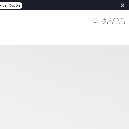
×
licar Cupón
0