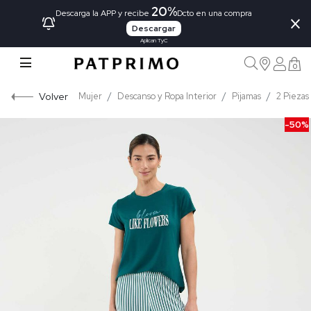
20%
×
Descarga la APP y recibe
Dcto en una compra
Descargar
Aplican TyC
0
Volver
Mujer
Descanso y Ropa Interior
Pijamas
2 Piezas
-50%