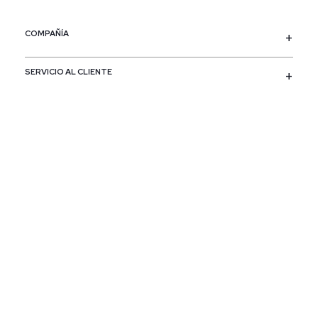
COMPAÑÍA
SERVICIO AL CLIENTE
POLÍTICAS
CONTACTO
SIGUENOS
PAÍS / REGIÓN
Colombia