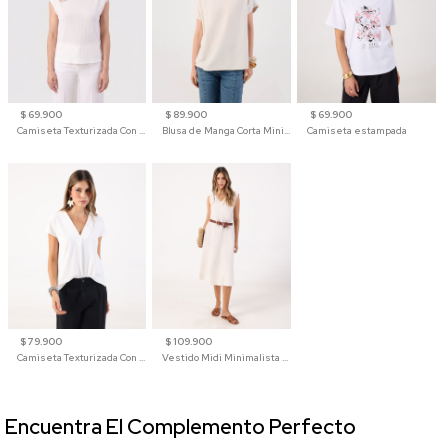
$ 69.900
$ 89.900
$ 69.900
Camiseta Texturizada Con Hombro Caído Para Mujer
Blusa de Manga Corta Minimalista para Mujer
Camiseta estampada
$ 79.900
$ 109.900
Camiseta Texturizada Con Cuello En V Para Mujer
Vestido Midi Minimalista De Silueta Amplia
Encuentra El Complemento Perfecto