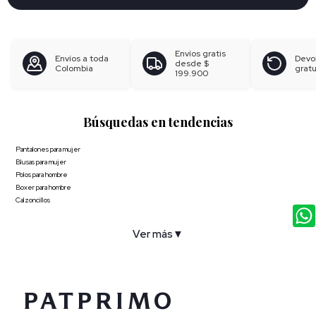
Envíos gratis
Envíos a toda
Devo
desde
$
Colombia
gratu
199.900
Búsquedas en tendencias
Pantalones para mujer
Blusas para mujer
Polos para hombre
Boxer para hombre
Calzoncillos
Ver más
▼