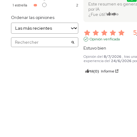
Este resumen es gener
1
estrella
2
por IA
¿Fue útil?
Sí
No
Ordenar las opiniones
5
Opinión verificada
Estuvo bien
Opinión del
8/7/2026
, tras un
experiencia del
24/6/2026
po
Útil
(0)
Informe
5
Opinión verificada
Excelente producto, muy 
Opinión del
8/7/2026
, tras un
experiencia del
28/6/2026
po
Útil
(0)
Informe