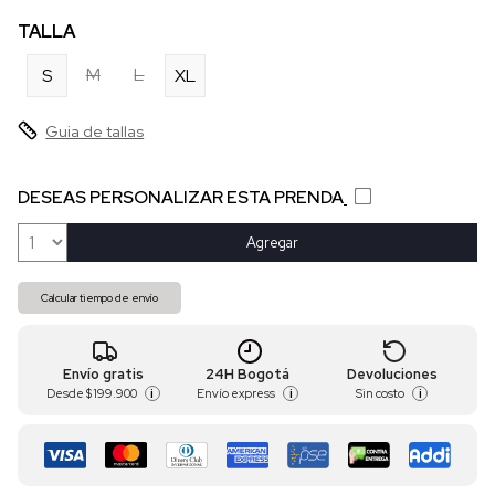
TALLA
M
L
S
XL
Guia de tallas
DESEAS PERSONALIZAR ESTA PRENDA
Agregar
Calcular tiempo de envío
Envío gratis
24H Bogotá
Devoluciones
Desde
$ 199.900
Envío express
Sin costo
i
i
i