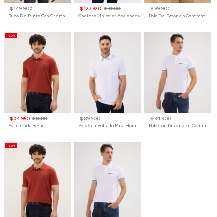
$ 149.900
$ 127.920
$ 99.900
$ 159.900
Buzo De Punto Con Cremallera Para Hombre
Chaleco Unicolor Acolchado
Polo De Botones Contraste Para Hombre
-50%
$ 34.950
$ 89.900
$ 84.900
$ 69.900
Polo Tejida Básica
Polo Con Bolsillo Para Hombre
Polo Con Diseño En Contraste
-50%