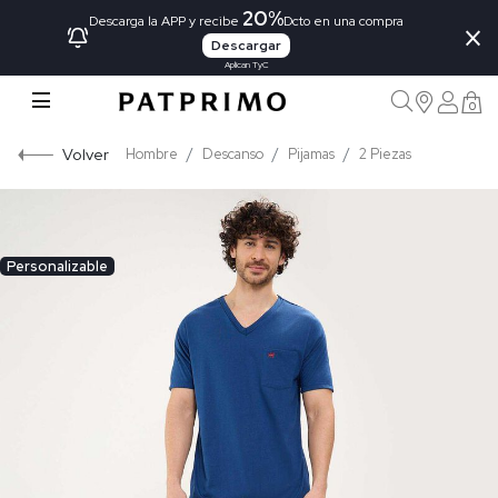
20%
×
Descarga la APP y recibe
Dcto en una compra
Descargar
Aplican TyC
0
Volver
Hombre
Descanso
Pijamas
2 Piezas
Personalizable