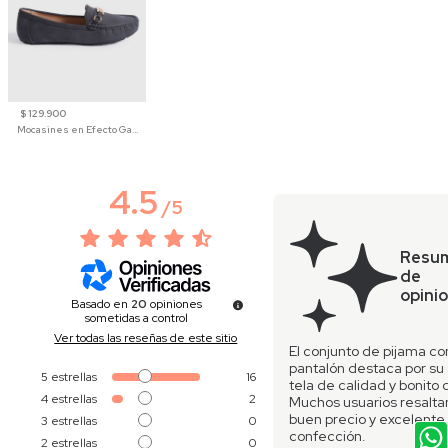
$ 129.900
Mocasines en Efecto Gamuzado Para Mujer
4.5
/
5
Resu
de
opini
Basado en
20
opiniones
sometidas a control
Ver todas las reseñas de este sitio
El conjunto de pijama co
pantalón destaca por su
5
estrellas
16
tela de calidad y bonito 
4
estrellas
2
Muchos usuarios resalta
buen precio y excelente
3
estrellas
0
confección.
2
estrellas
0