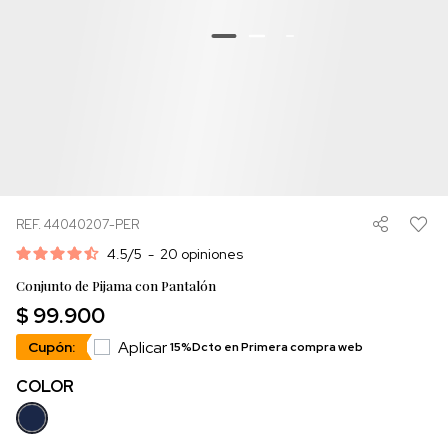
REF. 44040207-PER
4.5
/
5
-
20
opiniones
Conjunto de Pijama con Pantalón
$ 99.900
Aplicar
Cupón:
15%Dcto en Primera compra web
COLOR