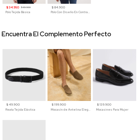
$ 34.950
$ 84.900
$ 69.900
Polo Tejida Básica
Polo Con Diseño En Contraste
Encuentra El Complemento Perfecto
$ 49.900
$ 199.900
$ 139.900
Reata Tejida Elástica
Mocasín de Antelina Elegante con Suela de Contraste Para Hombre
Mocasines Para Mujer