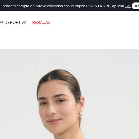
tu primera compra en nueva colección con el cupón
REGISTROPP
, aplican
TyC
Ap
PA DEPORTIVA
REBAJAS