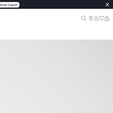
×
licar Cupón
0