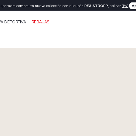
tu primera compra en nueva colección con el cupón
REGISTROPP
, aplican
TyC
Ap
PA DEPORTIVA
REBAJAS