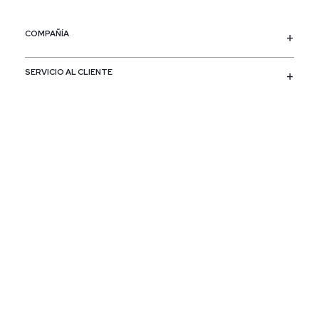
COMPAÑÍA
SERVICIO AL CLIENTE
POLÍTICAS
CONTACTO
SIGUENOS
PAÍS / REGIÓN
Colombia