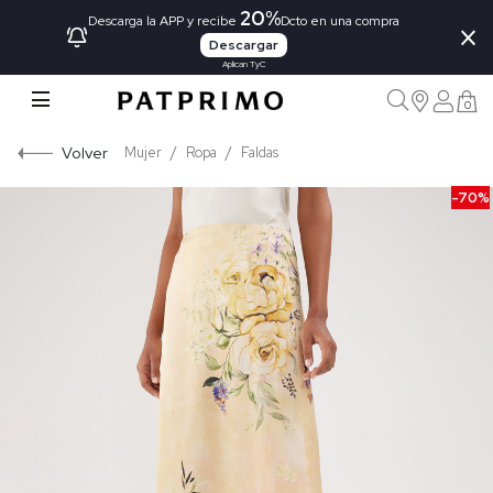
20%
×
Descarga la APP y recibe
Dcto en una compra
Descargar
Aplican TyC
0
Volver
Mujer
Ropa
Faldas
-70%