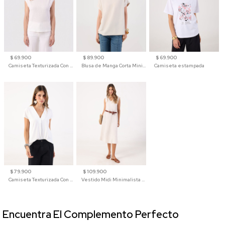
$ 69.900
$ 89.900
$ 69.900
Camiseta Texturizada Con Hombro Caído Para Mujer
Blusa de Manga Corta Minimalista para Mujer
Camiseta estampada
$ 79.900
$ 109.900
Camiseta Texturizada Con Cuello En V Para Mujer
Vestido Midi Minimalista De Silueta Amplia
Encuentra El Complemento Perfecto