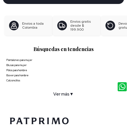
Envíos gratis
Envíos a toda
Devo
desde
$
Colombia
gratu
199.900
Búsquedas en tendencias
Pantalones para mujer
Blusas para mujer
Polos para hombre
Boxer para hombre
Calzoncillos
Ver más
▼