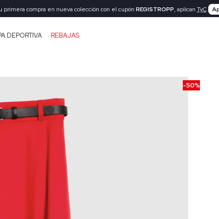
tu primera compra en nueva colección con el cupón
REGISTROPP
, aplican
TyC
Ap
PA DEPORTIVA
REBAJAS
-50%