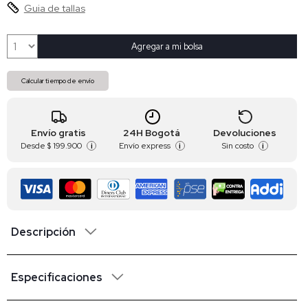
Guia de tallas
Agregar a mi bolsa
Calcular tiempo de envío
Envío gratis
24H Bogotá
Devoluciones
Desde
$ 199.900
Envío express
Sin costo
i
i
i
Descripción
Especificaciones