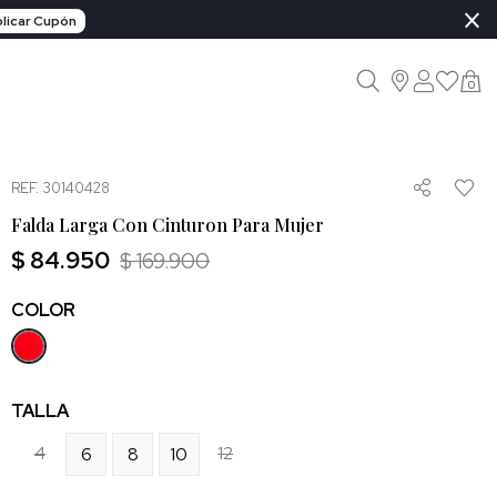
×
licar Cupón
0
REF. 30140428
Falda Larga Con Cinturon Para Mujer
$ 84.950
$ 169.900
COLOR
TALLA
4
12
6
8
10