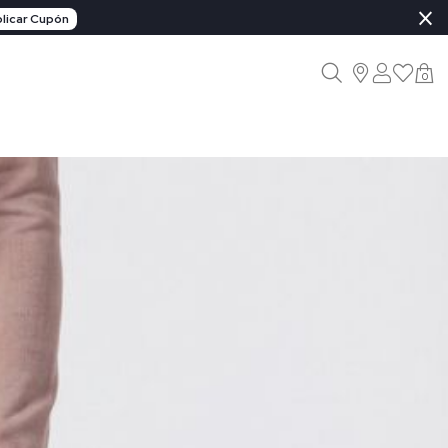
×
licar Cupón
0