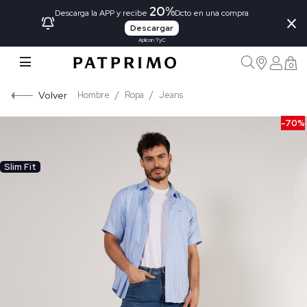
20%
×
Descarga la APP y recibe
Dcto en una compra
Descargar
Aplican TyC
0
Volver
Hombre
Ropa
Jeans
-70%
Slim Fit