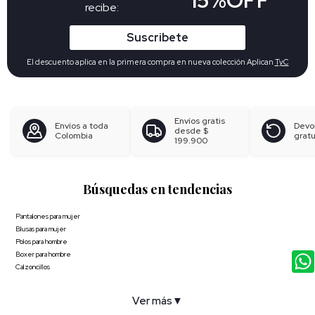
recibe:
Suscribete
El descuento aplica en la primera compra en nueva colección Aplican
TyC
Envíos gratis
Envíos a toda
Devo
desde
$
Colombia
gratu
199.900
Búsquedas en tendencias
Pantalones para mujer
Blusas para mujer
Polos para hombre
Boxer para hombre
Calzoncillos
Ver más
▼