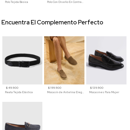
Polo Tejida Básica
Polo Con Diseño En Contraste
Encuentra El Complemento Perfecto
$ 49.900
$ 199.900
$ 139.900
Reata Tejida Elástica
Mocasín de Antelina Elegante con Suela de Contraste Para Hombre
Mocasines Para Mujer