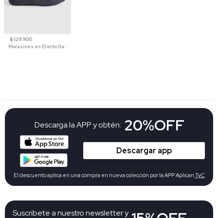
$ 129.900
Mocasines en Efecto Gamuzado Para Mujer
20%OFF
Descarga la APP y obtén:
Descargar app
El descuento aplica en una compra en nueva colección por la APP Aplican
TyC
Suscribete a nuestro newsletter y
15%OFF