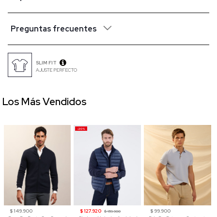
Preguntas frecuentes
SLIM FIT
AJUSTE PERFECTO
Los Más Vendidos
-20%
$ 149.900
$ 127.920
$ 99.900
$ 159.900