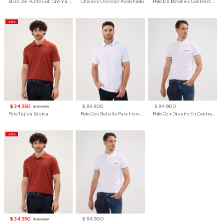
Buzo De Punto Con Cremallera Para Hombre
Chaleco Unicolor Acolchado
Polo De Botones Contraste Para Hombre
-50%
$ 34.950
$ 89.900
$ 84.900
$ 69.900
Polo Tejida Básica
Polo Con Bolsillo Para Hombre
Polo Con Diseño En Contraste
-50%
$ 34.950
$ 84.900
$ 69.900