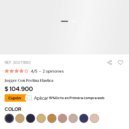
REF. 30071880
4
/
5
-
2
opiniones
Jogger Con Pretina Elastica
$ 104.900
Aplicar
Cupón:
15%Dcto en Primera compra web
COLOR