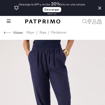
20%
×
Descarga la APP y recibe
Dcto en una compra
Descargar
Aplican TyC
0
Volver
Mujer
Ropa
Pantalones