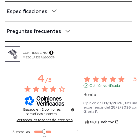
Especificaciones
Preguntas frecuentes
CONTIENE LINO
MEZCLA DE ALGODÓN
4
5
/
5
Opinión verificada
Bonito
Opinión del
13/3/2026
, tras un
experiencia del
28/2/2026
po
Basado en
2
opiniones
Gloria P.
sometidas a control
Ver todas las reseñas de este sitio
Útil
(0)
Informe
5
estrellas
1