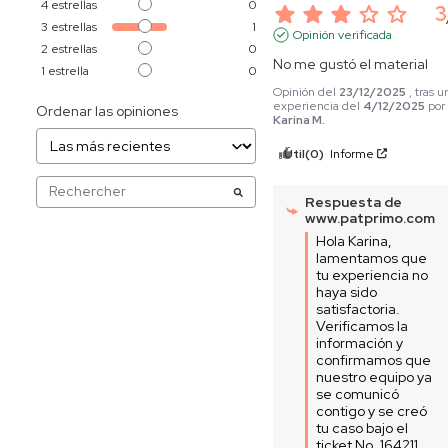
4
estrellas
0
3
3
estrellas
1
Opinión verificada
2
estrellas
0
No me gustó el material
1
estrella
0
Opinión del
23/12/2025
, tras u
experiencia del
4/12/2025
por
Ordenar las opiniones
Karina M.
Útil
(0)
Informe
Respuesta de
www.patprimo.com
Hola Karina, 
lamentamos que 
tu experiencia no 
haya sido 
satisfactoria. 
Verificamos la 
información y 
confirmamos que 
nuestro equipo ya 
se comunicó 
contigo y se creó 
tu caso bajo el 
ticket No. 164211 