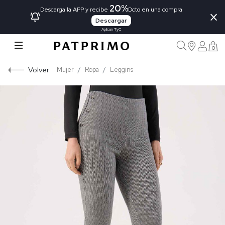
20%
×
Descarga la APP y recibe
Dcto en una compra
Descargar
Aplican TyC
0
Volver
Mujer
Ropa
Leggins