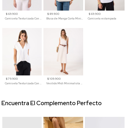
$ 69.900
$ 89.900
$ 69.900
Camiseta Texturizada Con Hombro Caído Para Mujer
Blusa de Manga Corta Minimalista para Mujer
Camiseta estampada
$ 79.900
$ 109.900
Camiseta Texturizada Con Cuello En V Para Mujer
Vestido Midi Minimalista De Silueta Amplia
Encuentra El Complemento Perfecto