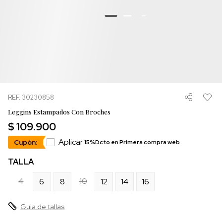
REF. 30230858
Leggins Estampados Con Broches
$ 109.900
Aplicar
Cupón:
15%Dcto en Primera compra web
TALLA
4
10
6
8
12
14
16
Guia de tallas