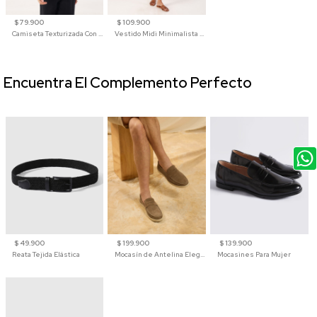
$ 79.900
$ 109.900
Camiseta Texturizada Con Cuello En V Para Mujer
Vestido Midi Minimalista De Silueta Amplia
Encuentra El Complemento Perfecto
$ 49.900
$ 199.900
$ 139.900
Reata Tejida Elástica
Mocasín de Antelina Elegante con Suela de Contraste Para Hombre
Mocasines Para Mujer