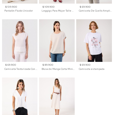
$ 139.900
$ 109.900
$ 69.900
Pantalón Fluido Unicolor
Leggigs Para Mujer Talle Alto Liso
Camiseta De Cuello Amplio Y Manga 3/4 Para Mujer
$ 69.900
$ 89.900
$ 69.900
Camiseta Texturizada Con Hombro Caído Para Mujer
Blusa de Manga Corta Minimalista para Mujer
Camiseta estampada