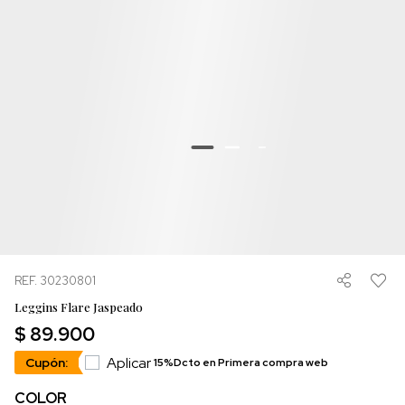
REF. 30230801
Leggins Flare Jaspeado
$ 89.900
Aplicar
Cupón:
15%Dcto en Primera compra web
COLOR