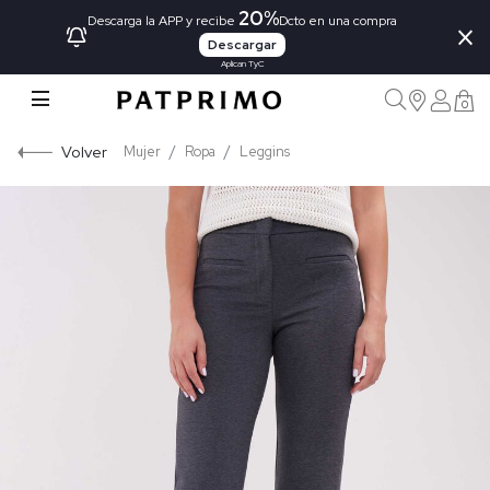
20%
×
Descarga la APP y recibe
Dcto en una compra
Descargar
Aplican TyC
0
Volver
Mujer
Ropa
Leggins