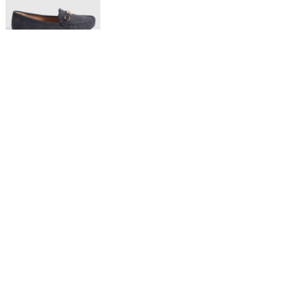
$ 129.900
Mocasines en Efecto Gamuzado Para Mujer
20%OFF
Descarga la APP y obtén:
Descargar app
El descuento aplica en una compra en nueva colección por la APP Aplican
TyC