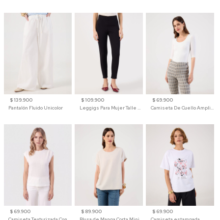
$ 139.900
$ 109.900
$ 69.900
Pantalón Fluido Unicolor
Leggigs Para Mujer Talle Alto Liso
Camiseta De Cuello Amplio Y Manga 3/4 Para Mujer
$ 69.900
$ 89.900
$ 69.900
Camiseta Texturizada Con Hombro Caído Para Mujer
Blusa de Manga Corta Minimalista para Mujer
Camiseta estampada