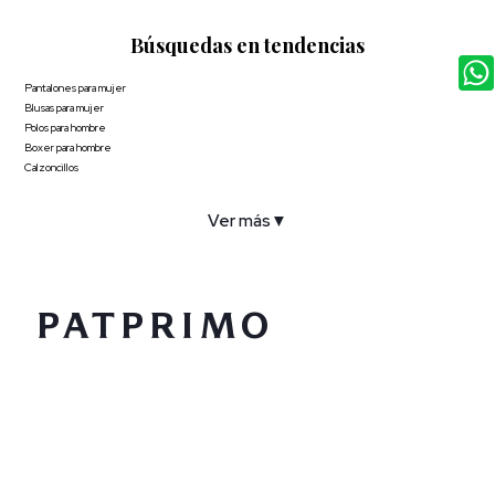
Búsquedas en tendencias
Pantalones para mujer
Blusas para mujer
Polos para hombre
Boxer para hombre
Calzoncillos
Ver más
▼
COMPAÑÍA
SERVICIO AL CLIENTE