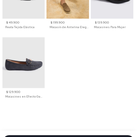
$ 49.900
$ 199.900
$ 139.900
Reata Tejida Elástica
Mocasín de Antelina Elegante con Suela de Contraste Para Hombre
Mocasines Para Mujer
$ 129.900
Mocasines en Efecto Gamuzado Para Mujer