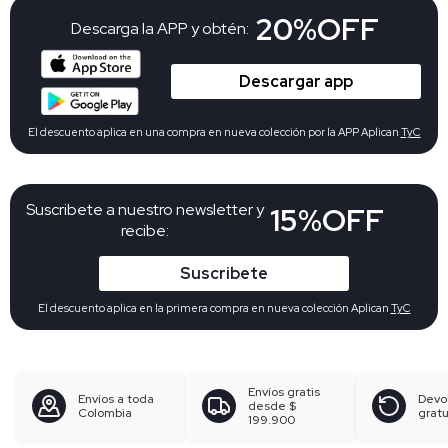
20%OFF
Descarga la APP y obtén:
Descargar app
El descuento aplica en una compra en nueva colección por la APP Aplican
TyC
Suscribete a nuestro newsletter y
15%OFF
recibe:
Suscribete
El descuento aplica en la primera compra en nueva colección Aplican
TyC
Envíos gratis
Envíos a toda
Devo
desde
$
Colombia
gratu
199.900