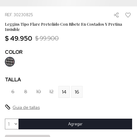
REF. 30230825
Leggins Tipo Flare Preteñido Con Ribete En Costados Y Pretina
Invisible
$ 49.950
$ 99.900
COLOR
TALLA
6
8
10
12
14
16
Guia de tallas
Agregar