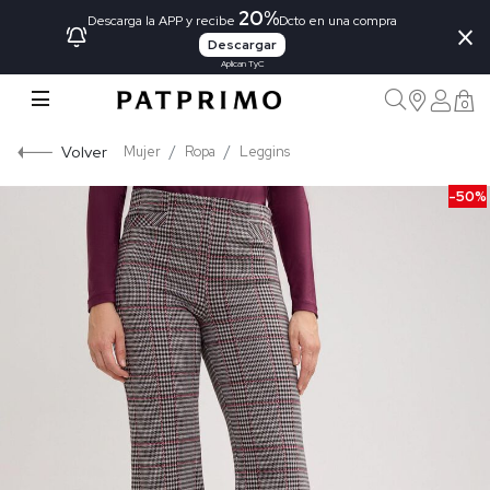
20%
×
Descarga la APP y recibe
Dcto en una compra
Descargar
Aplican TyC
0
Volver
Mujer
Ropa
Leggins
-50%