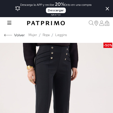
20%
×
Descarga la APP y recibe
Dcto en una compra
Descargar
Aplican TyC
0
Volver
Mujer
Ropa
Leggins
-50%