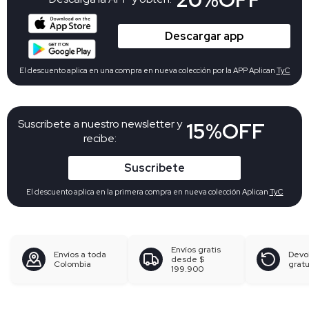
Descargar app
El descuento aplica en una compra en nueva colección por la APP Aplican
TyC
Suscribete a nuestro newsletter y
15%OFF
recibe:
Suscribete
El descuento aplica en la primera compra en nueva colección Aplican
TyC
Envíos gratis
Envíos a toda
Devo
desde
$
Colombia
gratu
199.900