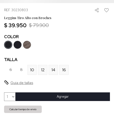
REF. 30230803
Leggins Tiro Alto con Broches
$ 39.950
$ 79.900
COLOR
TALLA
6
8
10
12
14
16
Guia de tallas
Agregar
Calcular tiempo de envío