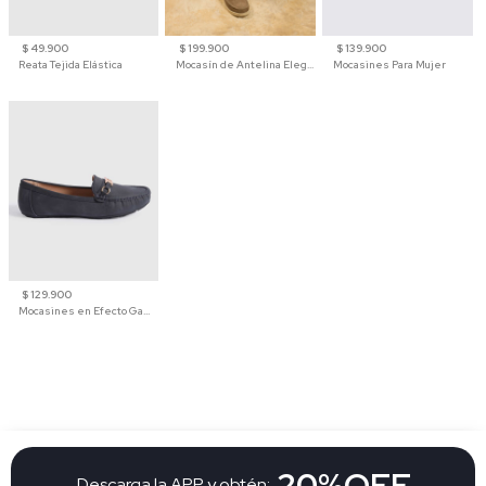
$ 49.900
$ 199.900
$ 139.900
Reata Tejida Elástica
Mocasín de Antelina Elegante con Suela de Contraste Para Hombre
Mocasines Para Mujer
$ 129.900
Mocasines en Efecto Gamuzado Para Mujer
20%OFF
Descarga la APP y obtén: