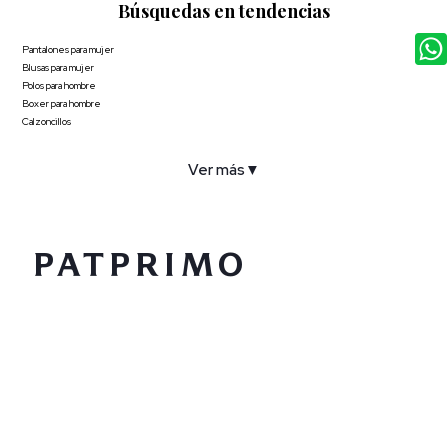
Búsquedas en tendencias
Pantalones para mujer
Blusas para mujer
Polos para hombre
Boxer para hombre
Calzoncillos
Ver más
▼
COMPAÑÍA
SERVICIO AL CLIENTE
POLÍTICAS