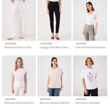
$ 139.900
$ 109.900
$ 69.900
Pantalón Fluido Unicolor
Leggigs Para Mujer Talle Alto Liso
Camiseta De Cuello Amplio Y Manga 3/4 Para Mujer
$ 69.900
$ 89.900
$ 69.900
Camiseta Texturizada Con Hombro Caído Para Mujer
Blusa de Manga Corta Minimalista para Mujer
Camiseta estampada