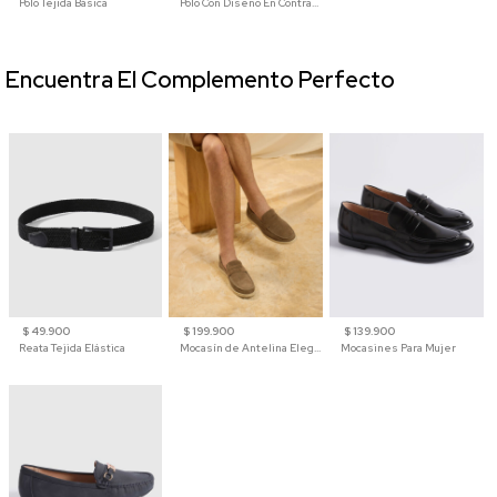
Polo Tejida Básica
Polo Con Diseño En Contraste
Encuentra El Complemento Perfecto
$ 49.900
$ 199.900
$ 139.900
Reata Tejida Elástica
Mocasín de Antelina Elegante con Suela de Contraste Para Hombre
Mocasines Para Mujer