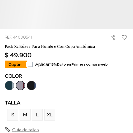
REF. 44000541
Pack X2 Bóxer Para Hombre Con Copa Anatómica
$ 49.900
Aplicar
Cupón:
15%Dcto en Primera compra web
COLOR
TALLA
S
M
L
XL
Guia de tallas