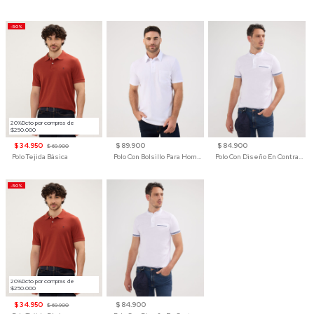
-50%
20%Dcto por compras de
$250.000
$ 34.950
$ 89.900
$ 84.900
$ 69.900
Polo Tejida Básica
Polo Con Bolsillo Para Hombre
Polo Con Diseño En Contraste
-50%
20%Dcto por compras de
$250.000
$ 34.950
$ 84.900
$ 69.900