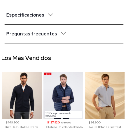
Especificaciones
Preguntas frecuentes
Los Más Vendidos
-20%
20%Dcto por compras de
$250.000
$ 149.900
$ 127.920
$ 99.900
$ 159.900
Buzo De Punto Con Cremallera Para Hombre
Chaleco Unicolor Acolchado
Polo De Botones Contraste Para Hombre