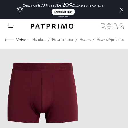
20%
×
Descarga la APP y recibe
Dcto en una compra
Descargar
Aplican TyC
0
Volver
Hombre
Ropa interior
Boxers
Boxers Ajustados