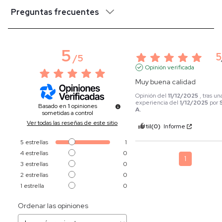
Preguntas frecuentes
5
5
/
5
Opinión verificada
Muy buena calidad
Opinión del
11/12/2025
, tras un
experiencia del
1/12/2025
por
Basado en
1
opiniones
A.
sometidas a control
Ver todas las reseñas de este sitio
Útil
(0)
Informe
5
estrellas
1
4
estrellas
0
1
3
estrellas
0
2
estrellas
0
1
estrella
0
Ordenar las opiniones