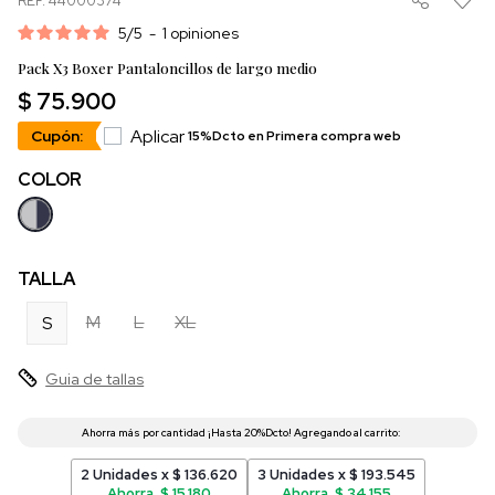
REF. 44000374
5
/
5
-
1
opiniones
Pack X3 Boxer Pantaloncillos de largo medio
$ 75.900
Aplicar
Cupón:
15%Dcto en Primera compra web
COLOR
TALLA
M
L
XL
S
Guia de tallas
2 Unidades x $ 136.620
3 Unidades x $ 193.545
Ahorra, $ 15.180
Ahorra, $ 34.155