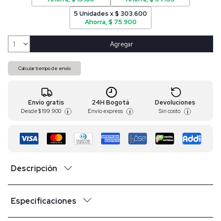
5 Unidades x $ 303.600
Ahorra, $ 75.900
Agregar
Calcular tiempo de envío
Envío gratis
24H Bogotá
Devoluciones
Desde
$ 199.900
Envío express
Sin costo
i
i
i
Descripción
Especificaciones