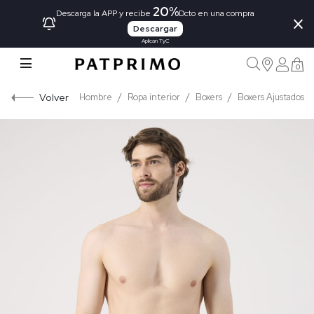
20%
×
Descarga la APP y recibe
Dcto en una compra
Descargar
Aplican TyC
0
Volver
Hombre
Ropa interior
Boxers
Boxers Ajustados