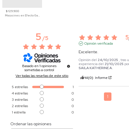
$ 129.900
Mocasines en Efecto Gamuzado Para Mujer
5
5
/
5
Opinión verificada
Excelente.
Opinión del
24/10/2025
, tras 
experiencia del
21/10/2025
po
Basado en
1
opiniones
SAILA KATHERINE A.
sometidas a control
Ver todas las reseñas de este sitio
Útil
(0)
Informe
5
estrellas
1
4
estrellas
0
1
3
estrellas
0
2
estrellas
0
1
estrella
0
Ordenar las opiniones