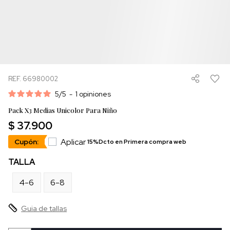
REF. 66980002
5
/
5
-
1
opiniones
Pack X3 Medias Unicolor Para Niño
$ 37.900
Aplicar
Cupón:
15%Dcto en Primera compra web
TALLA
4-6
6-8
Guia de tallas