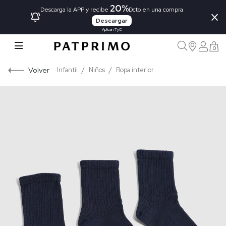
20%
×
Descarga la APP y recibe
Dcto en una compra
Descargar
Aplican TyC
0
Volver
Infantil
Niños
Ropa interior