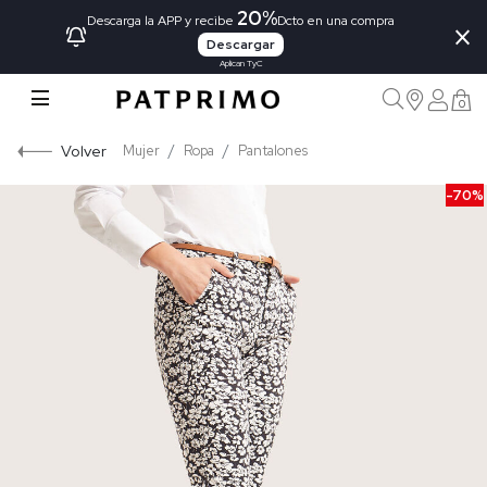
20%
×
Descarga la APP y recibe
Dcto en una compra
Descargar
Aplican TyC
0
Volver
Mujer
Ropa
Pantalones
-70%