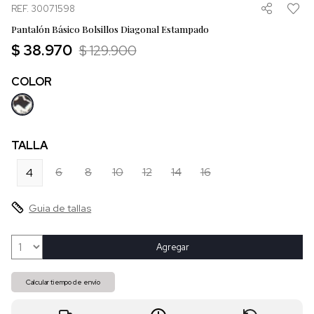
REF. 30071598
Pantalón Básico Bolsillos Diagonal Estampado
$ 38.970
$ 129.900
COLOR
TALLA
6
8
10
12
14
16
4
Guia de tallas
Agregar
Calcular tiempo de envío