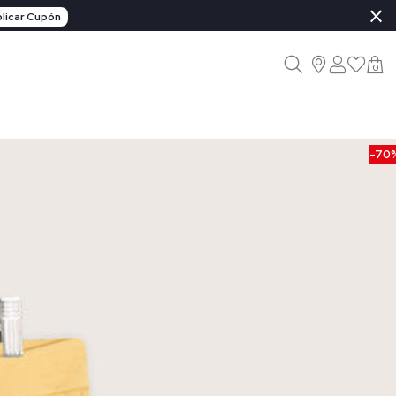
×
licar Cupón
0
-70