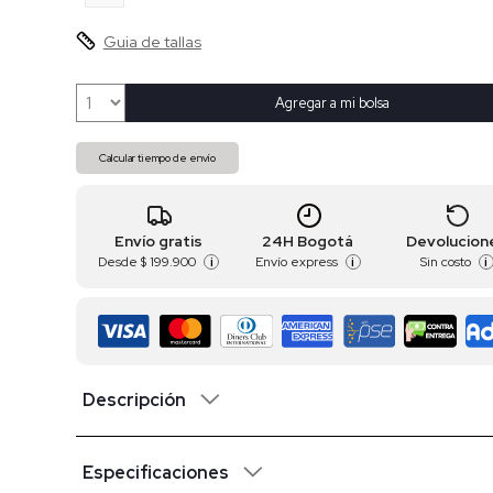
Guia de tallas
Agregar a mi bolsa
Calcular tiempo de envío
Envío gratis
24H Bogotá
Devolucion
Desde
$ 199.900
Envío express
Sin costo
i
i
i
Descripción
Especificaciones