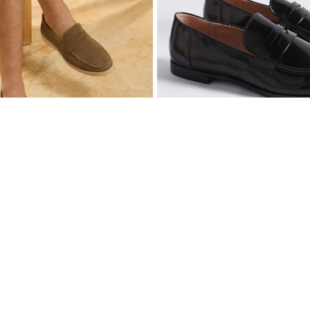
$ 139.900
Mocasines Para Mujer
Mocasín de Antelina Elegante con Suela de Contraste Para Hombre
Suscribete
Descarga la APP y