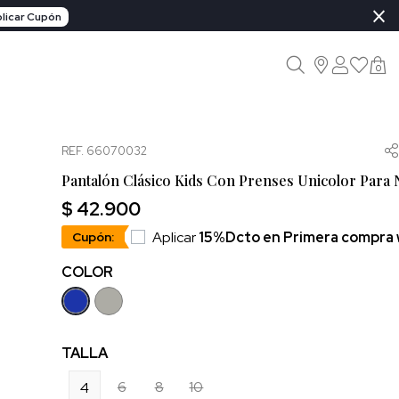
×
licar Cupón
0
REF. 66070032
Pantalón Clásico Kids Con Prenses Unicolor Para 
$ 42.900
Aplicar
15%Dcto en Primera compra
Cupón:
COLOR
TALLA
6
8
10
4