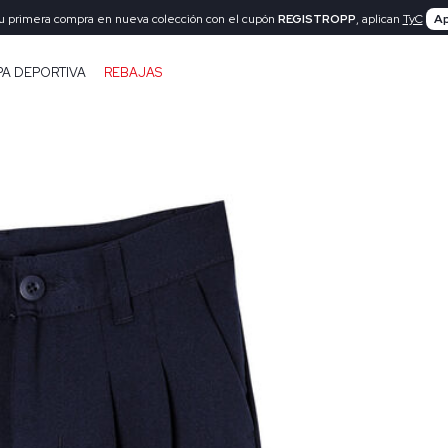
tu primera compra en nueva colección con el cupón
REGISTROPP
, aplican
TyC
Ap
PA DEPORTIVA
REBAJAS