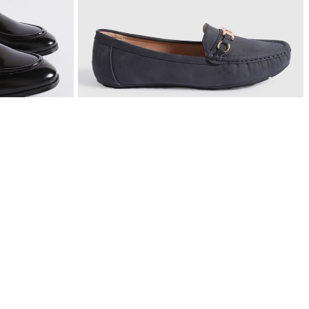
$ 129.900
Mocasines en Efecto Gamuzado Para Mujer
20%OFF
 obtén: