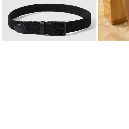
100% Cuero
$ 49.900
$ 199.900
Reata Tejida Elástica
Suscribete a nuestro
15%OFF