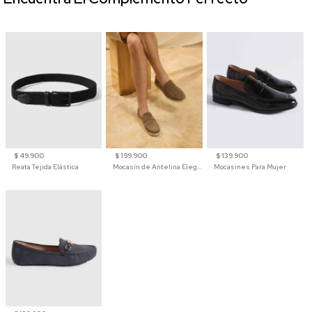
$ 49.900
$ 199.900
$ 139.900
Reata Tejida Elástica
Mocasín de Antelina Elegante con Suela de Contraste Para Hombre
Mocasines Para Mujer