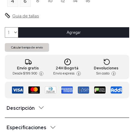
8
10
12
14
16
4
6
Guia de tallas
Agregar
Calcular tiempo de envío
Envío gratis
24H Bogotá
Devoluciones
Desde
$ 199.900
Envío express
Sin costo
i
i
i
Descripción
Especificaciones