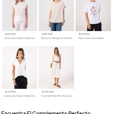
$ 69.900
$ 89.900
$ 69.900
Camiseta Texturizada Con Hombro Caído Para Mujer
Blusa de Manga Corta Minimalista para Mujer
Camiseta estampada
$ 79.900
$ 109.900
Camiseta Texturizada Con Cuello En V Para Mujer
Vestido Midi Minimalista De Silueta Amplia
Encuentra El Complemento Perfecto