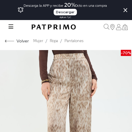
20%
×
Descarga la APP y recibe
Dcto en una compra
Descargar
Aplican TyC
0
Volver
Mujer
Ropa
Pantalones
-70%