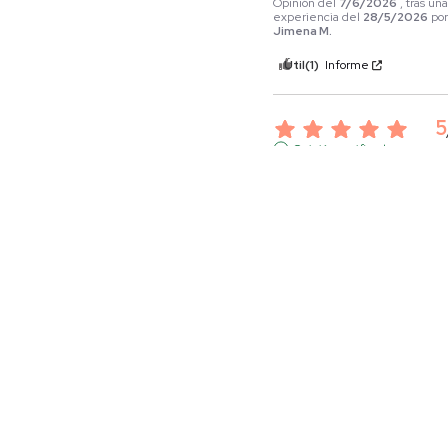
Opinión del
7/6/2026
, tras un
experiencia del
28/5/2026
po
Jimena M.
Útil
(1)
Informe
5
Opinión verificada
Genial
Opinión del
31/5/2026
, tras un
experiencia del
21/5/2026
por
Esther G.
Útil
(1)
Informe
5
Opinión verificada
Tallaje bien
Opinión del
23/3/2026
, tras u
experiencia del
12/3/2026
por
Isabelita E.