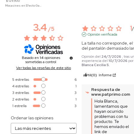
$ 129.900
Mocasines en Efecto Gamuzado Para Mujer
3.4
1
/
5
Opinión verificada
La talla no corresponde, el t
del pantalón demasiado la
Opinión del
24/7/2026
, tras u
Basado en
14
opiniones
experiencia del
10/7/2026
por
sometidas a control
Blanca Cecilia S.
Ver todas las reseñas de este sitio
Útil
(0)
Informe
5
estrellas
6
4
estrellas
1
Respuesta de
3
estrellas
3
www.patprimo.com
2
estrellas
1
Hola Blanca, 
1
estrella
3
lamentamos que 
hayan ocurrido 
problemas con tu 
Ordenar las opiniones
producto. Te 
hemos enviado el 
link de 