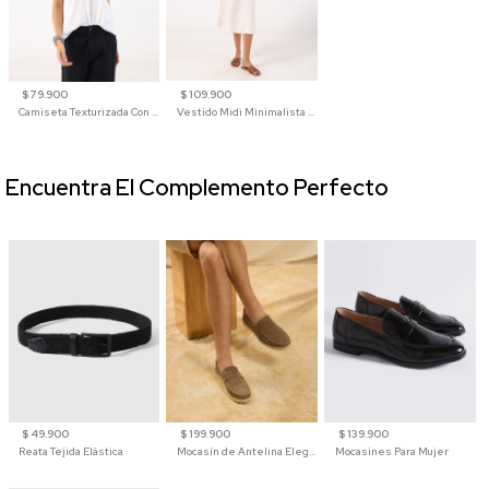
$ 79.900
$ 109.900
Camiseta Texturizada Con Cuello En V Para Mujer
Vestido Midi Minimalista De Silueta Amplia
Encuentra El Complemento Perfecto
$ 49.900
$ 199.900
$ 139.900
Reata Tejida Elástica
Mocasín de Antelina Elegante con Suela de Contraste Para Hombre
Mocasines Para Mujer