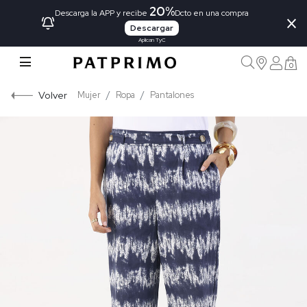
20%
×
Descarga la APP y recibe
Dcto en una compra
Descargar
Aplican TyC
0
Volver
Mujer
Ropa
Pantalones