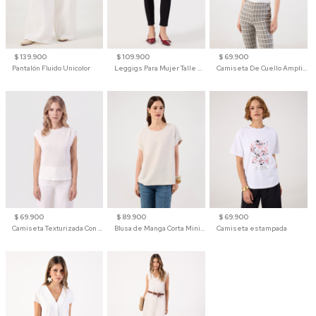
$ 139.900
$ 109.900
$ 69.900
Pantalón Fluido Unicolor
Leggigs Para Mujer Talle Alto Liso
Camiseta De Cuello Amplio Y Manga 3/4 Para Mujer
$ 69.900
$ 89.900
$ 69.900
Camiseta Texturizada Con Hombro Caído Para Mujer
Blusa de Manga Corta Minimalista para Mujer
Camiseta estampada