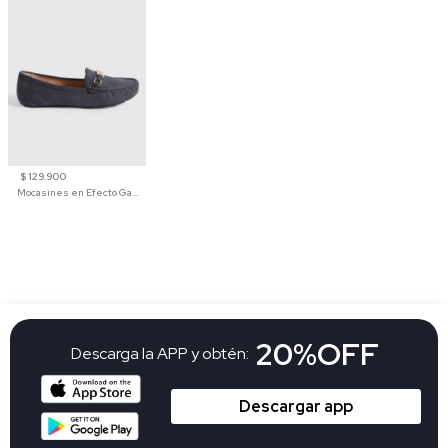
$ 129.900
Mocasines en Efecto Gamuzado Para Mujer
20%OFF
Descarga la APP y obtén:
Descargar app