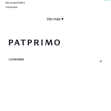
Boxer para hombre
Calzoncillos
Ver más
▼
COMPAÑÍA
SERVICIO AL CLIENTE
POLÍTICAS
CONTACTO