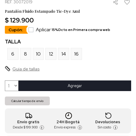
REF. 30072019
Pantalón Fluido Estampado Tie-Dye Azul
$ 129.900
Aplicar
Cupón:
15%Dcto en Primera compra web
TALLA
6
8
10
12
14
16
Guia de tallas
Agregar
Calcular tiempo de envío
Envío gratis
24H Bogotá
Devoluciones
Desde
$ 199.900
Envío express
Sin costo
i
i
i