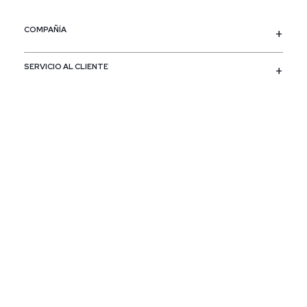
COMPAÑÍA
SERVICIO AL CLIENTE
POLÍTICAS
CONTACTO
SIGUENOS
PAÍS / REGIÓN
Colombia