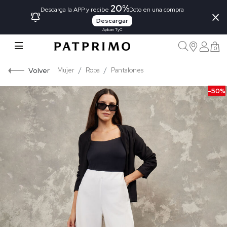
20%
×
Descarga la APP y recibe
Dcto en una compra
Descargar
Aplican TyC
0
Volver
Mujer
Ropa
Pantalones
-50%