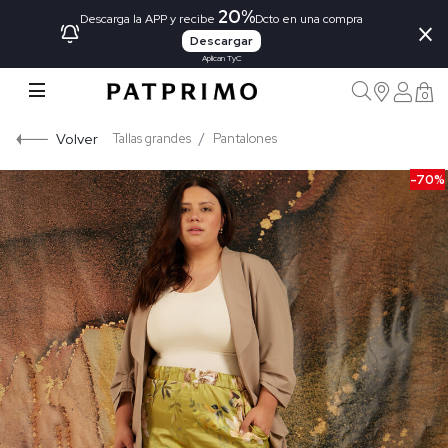
20%
×
Descarga la APP y recibe
Dcto en una compra
Descargar
Aplican TyC
0
Volver
Tallas grandes
Pantalones
-70%