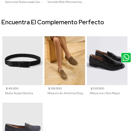
Camiseta Texturizada Con Cuello En V Para Mujer
Vestido Midi Minimalista De Silueta Amplia
Encuentra El Complemento Perfecto
$ 49.900
$ 199.900
$ 139.900
Reata Tejida Elástica
Mocasín de Antelina Elegante con Suela de Contraste Para Hombre
Mocasines Para Mujer