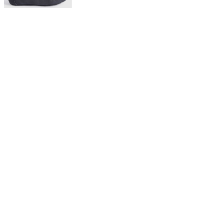
$ 129.900
Mocasines en Efecto Gamuzado Para Mujer
20%OFF
Descarga la APP y obtén:
Descargar app
El descuento aplica en una compra en nueva colección por la APP Aplican
TyC
Suscribete a nuestro newsletter y