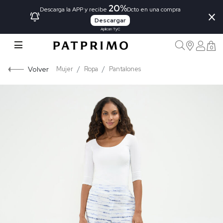
20%
×
Descarga la APP y recibe
Dcto en una compra
Descargar
Aplican TyC
0
Volver
Mujer
Ropa
Pantalones