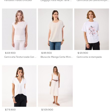
Pantalón Fluido Unicolor
Leggigs Para Mujer Talle Alto Liso
Camiseta De Cuello Amplio Y Manga 3/4 Para Mujer
$ 69.900
$ 89.900
$ 69.900
Camiseta Texturizada Con Hombro Caído Para Mujer
Blusa de Manga Corta Minimalista para Mujer
Camiseta estampada
$ 79.900
$ 109.900