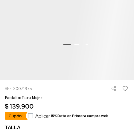
REF. 30071975
Pantalon Para Mujer
$ 139.900
Aplicar
Cupón:
15%Dcto en Primera compra web
TALLA